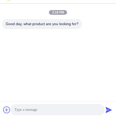
3:18 PM
Schnellkontakt
Good day, what product are you looking for?
Telefon
86-510-86385783
E-Mail
sales@gabion.cn
Anschrift
No.102, Yungu-Straße, Zhutang-Stadt, Jiangyin-Stadt,
Jiangsu-Provinz, China
Privacy policy
|
Sitemap
Gute Qualität Chinas Gabionen-Maschine Lieferant. Copyright-©
2012-2026 Jiangyin Jinlida Light Industry Machinery Co.,Ltd . Alle
Rechte vorbehalten.