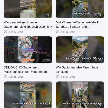
00:36
00:33
Was passiert, nachdem ein
Multi-Szenario-Gabionenkörbe für
Gabionenprojekt abgeschlossen ist?
Bergbau-, Straßen- und
Wasserschutzarbeiten
July 30, 2026
July 29, 2026
00:30
00:29
JINLIDA CNC-Gabionen-
Wie Gabionennetze Flusshänge
Maschenmaschinen verfügen über
schützen!
ein gleichstarkes Design, um die
July 25, 2026
July 24, 2026
Belastung aller Teile auszugleichen.
00:10
00:30