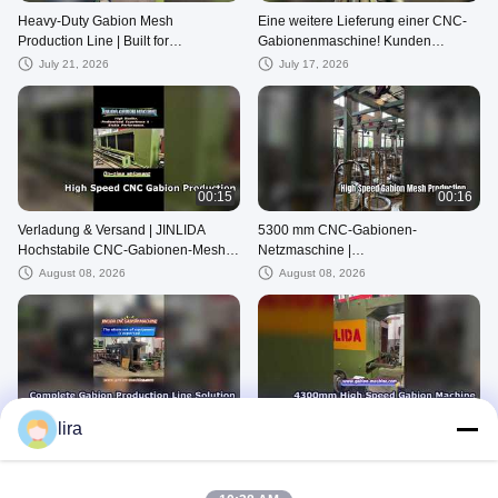
Heavy-Duty Gabion Mesh
Eine weitere Lieferung einer CNC-
Production Line | Built for
Gabionenmaschine! Kunden
Continuous Manufacturing | JINLIDA
weltweit vertrauen auf die
July 21, 2026
July 17, 2026
Zuverlässigkeit der JINLIDA-Fabrik
00:15
00:16
Verladung & Versand | JINLIDA
5300 mm CNC-Gabionen-
Hochstabile CNC-Gabionen-Mesh-
Netzmaschine |
Produktionslinie
Hochgeschwindigkeits-
August 08, 2026
August 08, 2026
Sechskantdrahtgeflechtmaschine |
JINLIDA-Fabrik
00:40
00:12
lira
Eine komplette Gabionennetz-
4300mm Working Width CNC
Produktionslinie, geliefert von
Gabion Mesh Machine | Jinlida
Jinlida | CNC-Produktionslösung
Factory Shipment Video
August 08, 2026
August 08, 2026