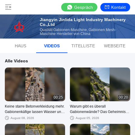
Gespräch
Kontakt
Jiangyin Jinlida Light Industry Machinery
Co.,Ltd
Qualität Gabionen-Maschine, Gabionen Mesh-
Maschine Hersteller von China
HAUS
VIDEOS
TITELLISTE
WEBSEITE
Alle Videos
00:25
00:20
Keine starre Betonverkleidung mehr.
Warum gibt es überall
Gabionenkäfige lassen Wasser und
Gabionenwände? Das Geheimnis
Erde zirkulieren und stellen die
hinter dieser einfachen technischen
August 08, 2026
August 05, 2026
natürliche Ökologie wieder her.
Lösung