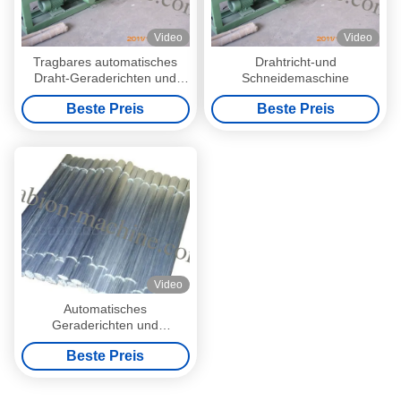
Video
Video
Tragbares automatisches
Drahtricht-und
Draht-Geraderichten und
Schneidemaschine
Schneidemaschine mit
Beste Preis
Beste Preis
Aluminiumdraht
Video
Automatisches
Geraderichten und
Schneidemaschine
Beste Preis