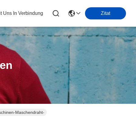
it Uns In Verbindung
Zitat
ten
schinen-Maschendraht-