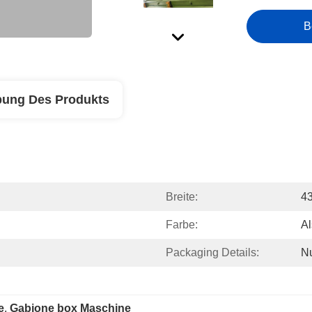
B
bung Des Produkts
Breite:
4
Farbe:
Al
Packaging Details:
N
e
, 
Gabione box Maschine