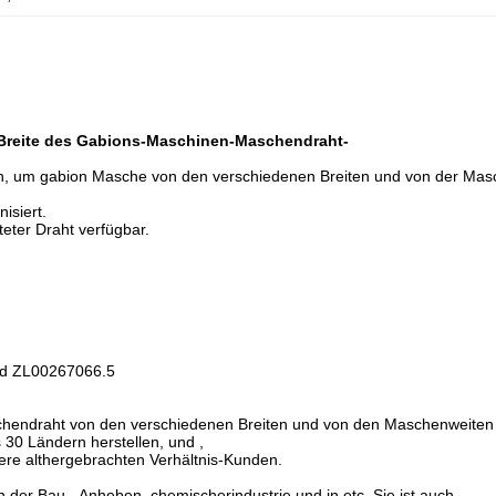
Breite des Gabions-Maschinen-Maschendraht-
n, um gabion Masche von den verschiedenen Breiten und von der Ma
isiert.
eter Draht verfügbar.
und ZL00267066.5
chendraht von den verschiedenen Breiten und von den Maschenweite
30 Ländern herstellen, und ,
 althergebrachten Verhältnis-Kunden.
 der Bau-, Anheben, chemischerindustrie und in etc. Sie ist auch