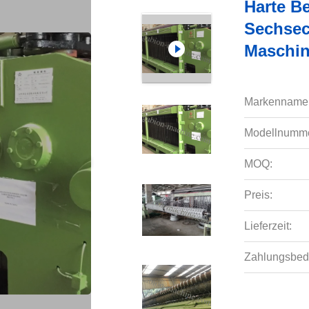
Harte B
Sechsec
Maschin
Markenname
Modellnumme
MOQ:
Preis:
Lieferzeit:
Zahlungsbed