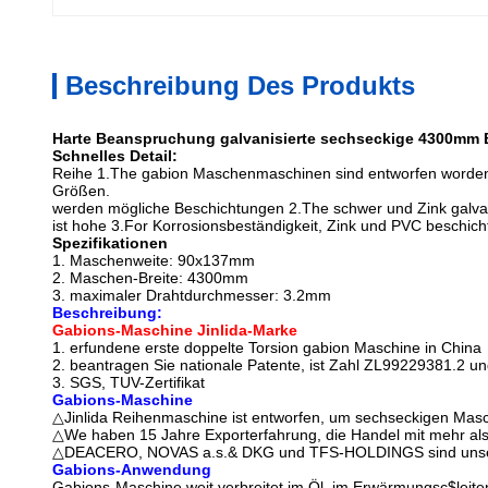
Beschreibung Des Produkts
Harte Beanspruchung galvanisierte sechseckige 4300mm 
Schnelles Detail:
Reihe 1.The gabion Maschenmaschinen sind entworfen worde
Größen.
werden mögliche Beschichtungen 2.The schwer und Zink galvan
ist hohe 3.For Korrosionsbeständigkeit, Zink und
PVC beschicht
Spezifikationen
1. Maschenweite: 90x137mm
2. Maschen-Breite: 4300mm
3. maximaler Drahtdurchmesser: 3.2mm
Beschreibung:
Gabions-Maschine Jinlida-Marke
1. erfundene erste doppelte Torsion gabion Maschine in China
2. beantragen Sie nationale Patente, ist Zahl ZL99229381.2 
3. SGS, TUV-Zertifikat
Gabions-Maschine
△Jinlida Reihenmaschine ist entworfen, um sechseckigen Mas
△We haben 15 Jahre Exporterfahrung, die Handel mit mehr als 
△DEACERO, NOVAS a.s.& DKG und TFS-HOLDINGS sind unsere
Gabions-Anwendung
Gabions-Maschine weit verbreitet im Öl, im Erwärmungsc$leiten