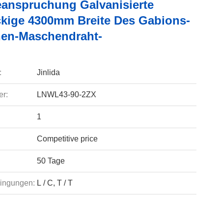
eanspruchung Galvanisierte
kige 4300mm Breite Des Gabions-
en-Maschendraht-
:
Jinlida
r:
LNWL43-90-2ZX
1
Competitive price
50 Tage
ingungen:
L / C, T / T