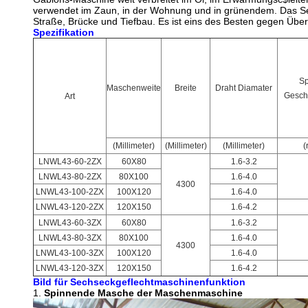
verwendet im Zaun, in der Wohnung und in grünendem. Das S
Straße, Brücke und Tiefbau. Es ist eins des Besten gegen Ü
Spezifikation
Sp
Maschenweite
Breite
Draht Diamater
Gesch
Art
(Millimeter)
(Millimeter)
(Millimeter)
(
LNWL43-60-2ZX
60X80
1.6-3.2
LNWL43-80-2ZX
80X100
1.6-4.0
4300
LNWL43-100-2ZX
100X120
1.6-4.0
LNWL43-120-2ZX
120X150
1.6-4.2
LNWL43-60-3ZX
60X80
1.6-3.2
LNWL43-80-3ZX
80X100
1.6-4.0
4300
LNWL43-100-3ZX
100X120
1.6-4.0
LNWL43-120-3ZX
120X150
1.6-4.2
Bild für Sechseckgeflechtmaschinenfunktion
1.
Spinnende Masche der Maschenmaschine