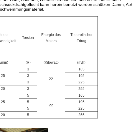
echseckdrahtgeflecht kann herein benutzt werden schützen Damm, Ab
berschwemmungsmaterial.
indel-
Energie des
Theoretischer
Torsion
windigkeit
Motors
Ertrag
r/min)
(R)
(Kilowatt)
(m/h)
3
165
25
3
195
22
3
225
20
3
255
5
165
25
5
195
22
5
225
20
5
255