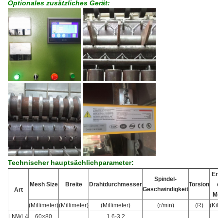
Optionales zusätzliches Gerät:
Technischer hauptsächlichparameter:
En
Spindel-
Mesh Size
Breite
Drahtdurchmesser
Torsion
Geschwindigkeit
Art
M
(Millimeter)
(Millimeter)
(Millimeter)
(r/min)
(R)
(Ki
LNWL4
60×80
1.6-3.2