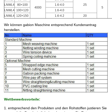
LNWL4
80×100
1.6-4.0
25
4000
5
LNWL4
100×120
1.6-4.0
LNWL4
120×150
1.6-4.2
20
Wir können gabion Maschine entsprechend Kundenantrag
herstellen.
Wettbewerbsvorteile:
1. entsprechend den Produkten und den Rohstoffen justieren Sie