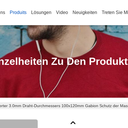
Uns
Produits
Lösungen
Video
Neuigkeiten
Treten Sie M
nzelheiten Zu Den Produk
ierter 3.0mm Draht-Durchmessers 100x120mm Gabion Schutz der Ma