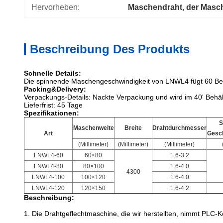
Hervorheben:
Maschendraht
, 
der Masch
Beschreibung Des Produkts
Schnelle Details:
Die spinnende Maschengeschwindigkeit von LNWL4 fügt 60 Beweg
Packing&Delivery:
Verpackungs-Details: Nackte Verpackung und wird im 40' Behäl
Lieferfrist: 45 Tage
Spezifikationen:
S
Maschenweite
Breite
Drahtdurchmesser
Art
Gesch
(Millimeter)
(Millimeter)
(Millimeter)
LNWL4-60
60×80
1.6-3.2
LNWL4-80
80×100
1.6-4.0
4300
LNWL4-100
100×120
1.6-4.0
LNWL4-120
120×150
1.6-4.2
Beschreibung:
1. Die Drahtgeflechtmaschine, die wir herstellten, nimmt PLC-