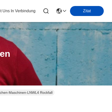
it Uns In Verbindung
Zitat
ten
schen-Maschinen-LNWL4 Rockfall