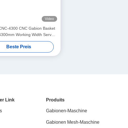
Video
CNC-4300 CNC Gabion Basket
4300mm Working Width Servo-
Double Twist Mesh Equipment
Beste Preis
er Link
Produits
s
Gabionen-Maschine
Gabionen Mesh-Maschine