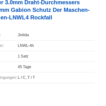
ter 3.0mm Draht-Durchmessers
mm Gabion Schutz Der Maschen-
en-LNWL4 Rockfall
:
Jinlida
r:
LNWL-4h
1 Satz
45 Tage
ingungen:
L / C, T / T