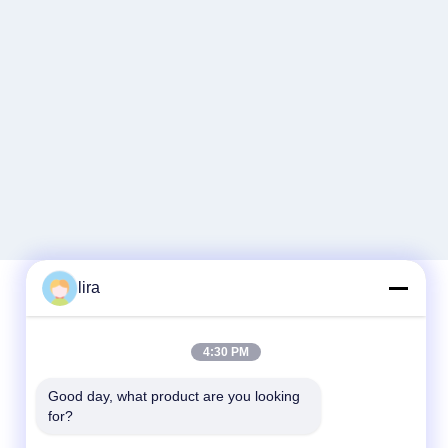
lira
Schnellkontakt
4:30 PM
Telefon
Good day, what product are you looking 
for?
86-510-86385783