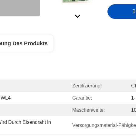
B
bung Des Produkts
Zertifizierung:
C
LNWL4
Garantie:
1-
Maschenweite:
1
rd Durch Eisendraht In 
Versorgungsmaterial-Fähigkei