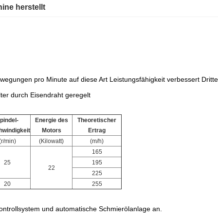
ine herstellt
ungen pro Minute auf diese Art Leistungsfähigkeit verbessert Dritte
ter durch Eisendraht geregelt
pindel-
Energie des
Theoretischer
windigkeit
Motors
Ertrag
(r/min)
(Kilowatt)
(m/h)
165
25
195
22
225
20
255
Kontrollsystem und automatische Schmierölanlage an.