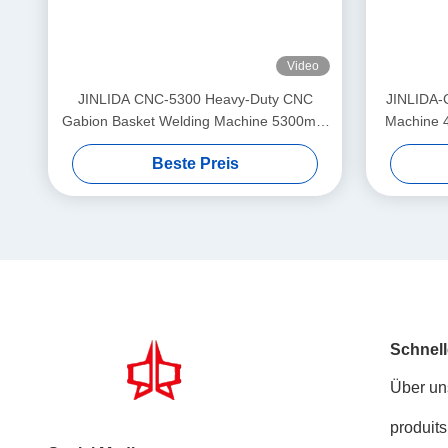
Video
JINLIDA CNC-5300 Heavy-Duty CNC
JINLIDA-
Gabion Basket Welding Machine 5300mm
Machine 
Width Double Twist Mesh Production
Driven 
Beste Preis
Equipment
Schnell
Über un
produits