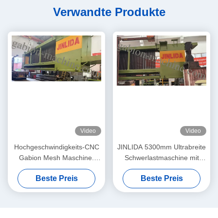
Verwandte Produkte
Video
Video
Hochgeschwindigkeits-CNC
JINLIDA 5300mm Ultrabreite
Gabion Mesh Maschine.
Schwerlastmaschine mit
Stabile Produktion, höhere
CNC-Gabion-Gittermaschine
Beste Preis
Beste Preis
Gewinne.
für die Produktion von
sechsseckigen Drahtnetzen