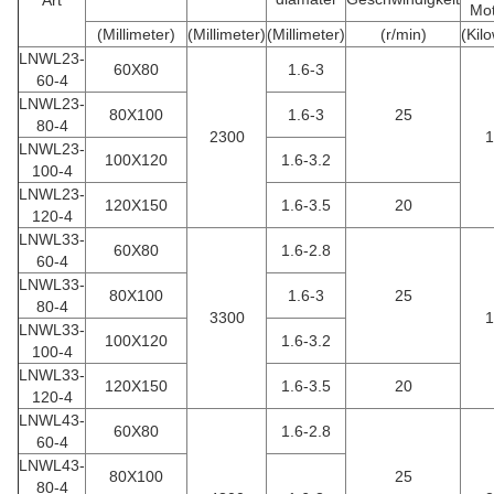
Art
Mot
(Millimeter)
(Millimeter)
(Millimeter)
(r/min)
(Kilo
LNWL23-
60X80
1.6-3
60-4
LNWL23-
80X100
1.6-3
25
80-4
2300
1
LNWL23-
100X120
1.6-3.2
100-4
LNWL23-
120X150
1.6-3.5
20
120-4
LNWL33-
60X80
1.6-2.8
60-4
LNWL33-
80X100
1.6-3
25
80-4
3300
1
LNWL33-
100X120
1.6-3.2
100-4
LNWL33-
120X150
1.6-3.5
20
120-4
LNWL43-
60X80
1.6-2.8
60-4
LNWL43-
80X100
25
80-4