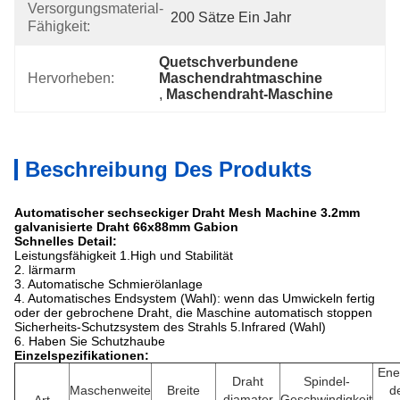
Versorgungsmaterial-
200 Sätze Ein Jahr
Fähigkeit:
Quetschverbundene 
Hervorheben:
Maschendrahtmaschine
, 
Maschendraht-Maschine
Beschreibung Des Produkts
Automatischer sechseckiger Draht Mesh Machine 3.2mm
galvanisierte Draht 66x88mm Gabion
Schnelles Detail:
Leistungsfähigkeit 1.High und Stabilität
2. lärmarm
3. Automatische Schmierölanlage
4. Automatisches Endsystem (Wahl): wenn das Umwickeln fertig
oder der gebrochene Draht, die Maschine automatisch stoppen
Sicherheits-Schutzsystem des Strahls 5.Infrared (Wahl)
6. Haben Sie Schutzhaube
Einzelspezifikationen:
Ene
Draht
Spindel-
Maschenweite
Breite
d
diamater
Geschwindigkeit