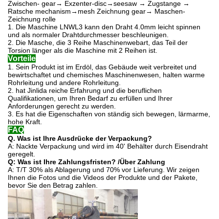
Zwischen- gear→ Exzenter-disc→seesaw → Zugstange →
Ratsche mechanism→mesh Zeichnung gear→ Maschen-
Zeichnung rolle
1. Die Maschine LNWL3 kann den Draht 4.0mm leicht spinnen
und als normaler Drahtdurchmesser beschleunigen.
2. Die Masche, die 3 Reihe Maschinenwebart, das Teil der
Torsion länger als die Maschine mit 2 Reihen ist.
Vorteile
1. Sein Produkt ist im Erdöl, das Gebäude weit verbreitet und
bewirtschaftet und chemisches Maschinenwesen, halten warme
Rohrleitung und andere Rohrleitung.
2. hat Jinlida reiche Erfahrung und die beruflichen
Qualifikationen, um Ihren Bedarf zu erfüllen und Ihrer
Anforderungen gerecht zu werden.
3. Es hat die Eigenschaften von ständig sich bewegen, lärmarme,
hohe Kraft.
FAQ
Q. Was ist Ihre Ausdrücke der Verpackung?
A: Nackte Verpackung und wird im 40' Behälter durch Eisendraht
geregelt.
Q: Was ist Ihre Zahlungsfristen? /Über Zahlung
A: T/T 30% als Ablagerung und 70% vor Lieferung. Wir zeigen
Ihnen die Fotos und die Videos der Produkte und der Pakete,
bevor Sie den Betrag zahlen.