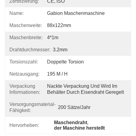
Zertifizierung:
CE, ISO
Name:
Gabion Maschenmaschine
Maschenweite:
88x122mm
Maschenbreite:
4*1m
Drahtdurchmesser:
3.2mm
Torsionszahl:
Doppelte Torsion
Netzausgang:
195 M / H
Verpackung
Nackte Verpackung Und Wird Im 
Informationen:
Behälter Durch Eisendraht Geregelt
Versorgungsmaterial-
200 Sätze/Jahr
Fähigkeit:
Maschendraht
, 
Hervorheben:
der Maschine herstellt