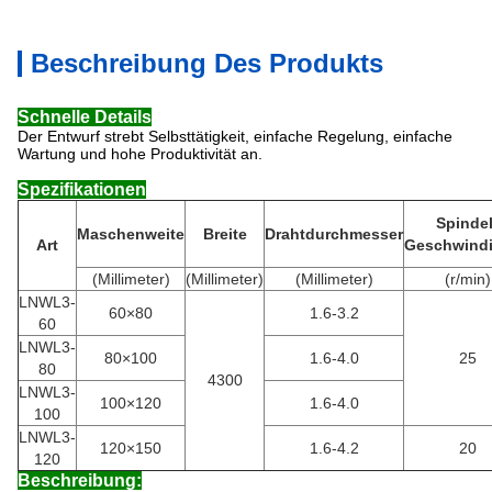
Beschreibung Des Produkts
Schnelle Details
Der Entwurf strebt Selbsttätigkeit, einfache Regelung, einfache
Wartung und hohe Produktivität an.
Spezifikationen
Spindel
Maschenweite
Breite
Drahtdurchmesser
Art
Geschwindi
(Millimeter)
(Millimeter)
(Millimeter)
(r/min)
LNWL3-
60×80
1.6-3.2
60
LNWL3-
80×100
1.6-4.0
25
80
4300
LNWL3-
100×120
1.6-4.0
100
LNWL3-
120×150
1.6-4.2
20
120
Beschreibung: