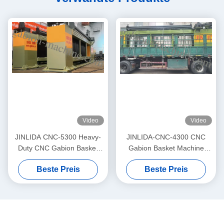
Video
Video
JINLIDA CNC-5300 Heavy-
JINLIDA-CNC-4300 CNC
Duty CNC Gabion Basket
Gabion Basket Machine
Welding Machine 5300mm
4300mm Working Width
Beste Preis
Beste Preis
Width Double Twist Mesh
Servo-Driven Double Twist
Production Equipment
Mesh Equipment