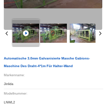
Automatische 3.0mm Galvanisierte Masche Gabions-
Maschine Des Draht-4*1m Für Halter-Wand
Markenname:
Jinlida
Modellnummer:
LNWL2