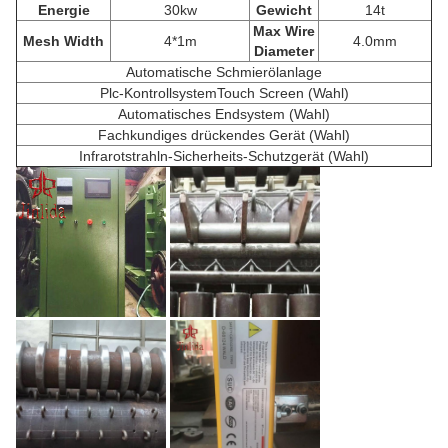
Energie
30kw
Gewicht
14t
Max Wire
Mesh Width
4*1m
4.0mm
Diameter
Automatische Schmierölanlage
Plc-KontrollsystemTouch Screen (Wahl)
Automatisches Endsystem (Wahl)
Fachkundiges drückendes Gerät (Wahl)
Infrarotstrahln-Sicherheits-Schutzgerät (Wahl)