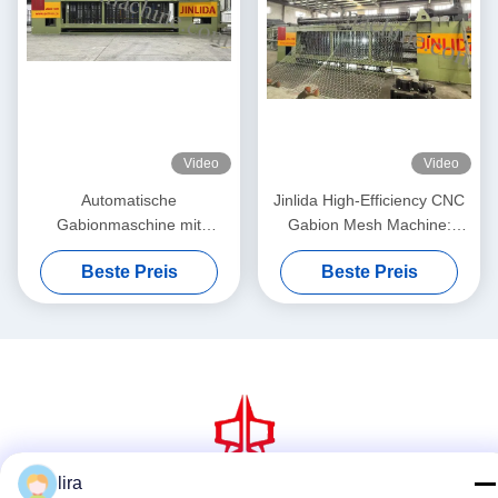
Video
Video
Automatische
Jinlida High-Efficiency CNC
Gabionmaschine mit
Gabion Mesh Machine:
servodriven
Perfect Combination of Fast
Beste Preis
Beste Preis
Präzisionsnetzmacher 5,3m
Output and Precision
Max. Breite
Weaving to Boost
Productivity
lira