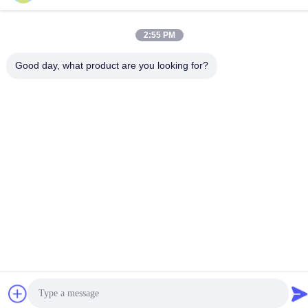
Social Media
2:55 PM
Good day, what product are you looking for?
Schnellkontakt
Telefon
86-510-86385783
E-Mail
sales@gabion.cn
Anschrift
No.102, Yungu-Straße, Zhutang-Stadt, Jiangyin-Stadt,
Jiangsu-Provinz, China
Privacy policy
|
Sitemap
Gute Qualität Chinas Gabionen-Maschine Lieferant. Copyright-©
2012-2026 Jiangyin Jinlida Light Industry Machinery Co.,Ltd . Alle