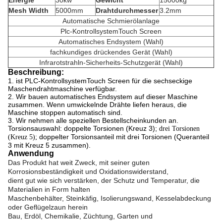
Energie
30kw
Gewicht
15000kg
Mesh Width
5000mm
Drahtdurchmesser
3.2mm
Automatische Schmierölanlage
Plc-KontrollsystemTouch Screen
Automatisches Endsystem (Wahl)
fachkundiges drückendes Gerät (Wahl)
Infrarotstrahln-Sicherheits-Schutzgerät (Wahl)
Beschreibung:
1.
ist PLC-KontrollsystemTouch Screen für die sechseckige
Maschendrahtmaschine verfügbar.
2.
Wir bauen automatisches Endsystem auf dieser Maschine
zusammen.
Wenn umwickelnde Drähte liefen heraus, die
Maschine stoppen automatisch sind.
3.
Wir nehmen alle speziellen Bestellscheinkunden an.
Torsionsauswahl: doppelte Torsionen (Kreuz 3);
drei Torsionen
doppelter Torsionsanteil mit drei Torsionen (Queranteil
(Kreuz 5);
3 mit Kreuz 5 zusammen).
Anwendung
Das Produkt hat weit Zweck, mit seiner guten
Korrosionsbeständigkeit und Oxidationswiderstand,
dient gut wie sich verstärken, der Schutz und Temperatur, die
Materialien in Form halten
Maschenbehälter, Steinkäfig, Isolierungswand, Kesselabdeckung
oder Geflügelzaun herein
Bau, Erdöl, Chemikalie, Züchtung, Garten und