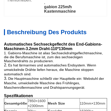
Hervorheben:
, 
gabion 225m/h 
Kastenmaschine
Beschreibung Des Produkts
Automatisches Sechseckgeflecht des End-Gabions-
Maschinen-3.2mm Draht-110*130mm
1.
Gabions-Maschine ist alias Sechseckdrahtgeflechtmaschine,
die die Berufsmaschine ist, zum des sechseckigen
Maschendrahts zu produzieren.
2.
Es hat lärmarmes und automatisches Endsystem. Wenn
umwickelnde Drähte liefen heraus, die Maschine stoppen
automatisch sind.
3.
Die Hauptmaschine schließt vier Hauptteile ein: Webstuhl der
Masche, umwickelnde Maschine des Frühlinges,
Maschenrollenmaschine und Drahtspannungsgerät.
Spezifikationen
7850×1600
Gesamtgröße
Mesh Size
110mm×130mm
×2300mm