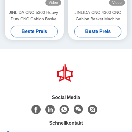
Video
Video
JINLIDA CNC-5300 Heavy-
JINLIDA-CNC-4300 CNC
Duty CNC Gabion Basket
Gabion Basket Machine
Welding Machine 5300mm
4300mm Working Width
Beste Preis
Beste Preis
Width Double Twist Mesh
Servo-Driven Double Twist
Production Equipment
Mesh Equipment
Social Media
Schnellkontakt