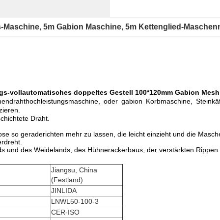
s-Maschine
, 
5m Gabion Maschine
, 
5m Kettenglied-Maschen
gs-vollautomatisches doppeltes Gestell 100*120mm Gabion Mes
drahthochleistungsmaschine, oder gabion Korbmaschine, Steinkäf
zieren.
chichtete Draht.
e so geraderichten mehr zu lassen, die leicht einzieht und die Masch
rdreht.
ds und des Weidelands, des Hühnerackerbaus, der verstärkten Rippen 
Jiangsu, China
(Festland)
JINLIDA
LNWL50-100-3
CER-ISO