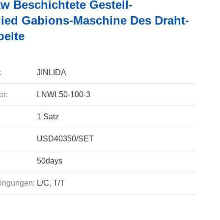
w Beschichtete Gestell-
lied Gabions-Maschine Des Draht-
elte
:
JINLIDA
r:
LNWL50-100-3
1 Satz
USD40350/SET
50days
ingungen:
L/C, T/T