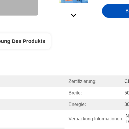
B
bung Des Produkts
Zertifizierung:
C
Breite:
5
Energie:
3
N
Verpackung Informationen:
D