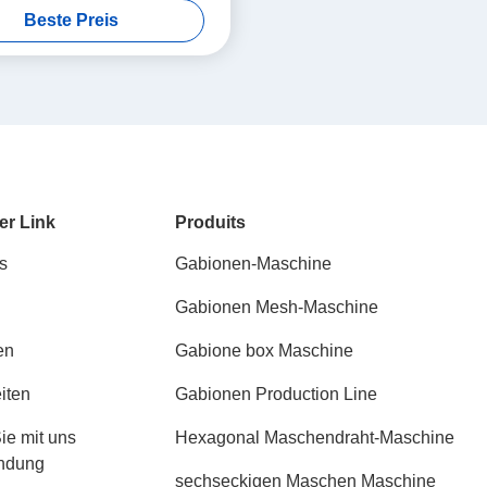
Beste Preis
Productivity
er Link
Produits
s
Gabionen-Maschine
Gabionen Mesh-Maschine
en
Gabione box Maschine
iten
Gabionen Production Line
ie mit uns
Hexagonal Maschendraht-Maschine
indung
sechseckigen Maschen Maschine