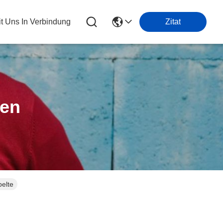
it Uns In Verbindung
Zitat
ten
elte