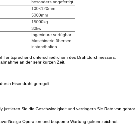
besonders angefertigt
100×120mm
5000mm
15000kg
30kw
Ingenieure verfügbar
Maschinerie übersee
instandhalten
ahl entsprechend unterschiedlichem des Drahtdurchmessers.
-abnahme an der sehr kurzen Zeit.
 durch Eisendraht geregelt
 justieren Sie die Geschwindigkeit und verringern Sie Rate von gebro
und zuverlässige Operation und bequeme Wartung gekennzeichnet.