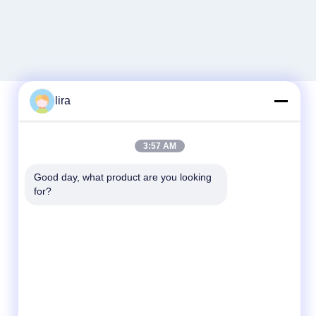
lira
Schnellkontakt
3:57 AM
Telefon
Good day, what product are you looking 
for?
86-510-86385783
E-Mail
sales@gabion.cn
Anschrift
No.102, Yungu-Straße, Zhutang-Stadt,
Jiangyin-Stadt, Jiangsu-Provinz, China