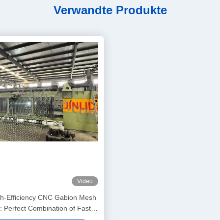
Verwandte Produkte
Video
igh-Efficiency CNC Gabion Mesh
 Perfect Combination of Fast
nd Precision Weaving to Boost