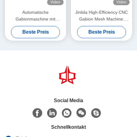
Video
Video
Automatische
Jinlida High-Efficiency CNC
Gabionmaschine mit
Gabion Mesh Machine:
servodriven
Perfect Combination of Fast
Beste Preis
Beste Preis
Präzisionsnetzmacher 5,3m
Output and Precision
Max. Breite
Weaving to Boost
Productivity
Social Media
Schnellkontakt