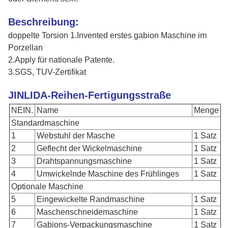
Beschreibung:
doppelte Torsion 1.Invented erstes gabion Maschine im
Porzellan
2.Apply für nationale Patente.
3.SGS, TUV-Zertifikat
JINLIDA-Reihen-Fertigungsstraße
NEIN.
Name
Menge
Standardmaschine
1
Webstuhl der Masche
1 Satz
2
Geflecht der Wickelmaschine
1 Satz
3
Drahtspannungsmaschine
1 Satz
4
Umwickelnde Maschine des Frühlinges
1 Satz
Optionale Maschine
5
Eingewickelte Randmaschine
1 Satz
6
Maschenschneidemaschine
1 Satz
7
Gabions-Verpackungsmaschine
1 Satz