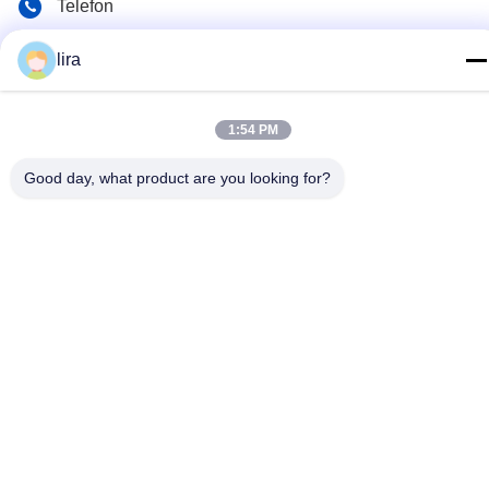
Telefon
86-510-86385783
lira
E-Mail
sales@gabion.cn
1:54 PM
Anschrift
Good day, what product are you looking for?
No.102, Yungu-Straße, Zhutang-Stadt, Jiangyin-Stadt,
Jiangsu-Provinz, China
Privacy policy
|
Sitemap
Gute Qualität Chinas Gabionen-Maschine Lieferant. Copyright-©
2012-2026 Jiangyin Jinlida Light Industry Machinery Co.,Ltd . Alle
Rechte vorbehalten.