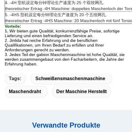
4. -4H 型机设定每分钟理论生产速度为 25 个双绞网孔.
theoretischer Ertrag -4H Maschine: doppeltes Maschenloch der Tors
5. -4HS 型机设定每分钟理论生产速度为 20 个五绞网孔.
theoretischer Ertrag -4HS Maschine: 20 Maschenloch mit fünf Torsi
Vorteile:
1.
Wir bieten gute Qualität, konkurrenzfähige Preise, sofortige
Lieferung und einen befriedigenden Service an.
2. Jinlida hat reiche Erfahrung und die beruflichen
Qualifikationen, um Ihren Bedarf zu erfüllen und Ihrer
Anforderungen gerecht zu werden.
3. Jedes Teil der gabion Maschenmaschine ist hohe Qualität, sie
werden zusammengebaut von den Facharbeitern, die Jahre der
Erfahrung haben.
Tags:
Schweißensmaschenmaschine
Maschendraht
Der Maschine Herstellt
Verwandte Produkte