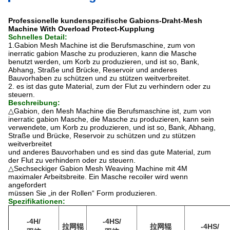
Professionelle kundenspezifische Gabions-Draht-Mesh
Machine With Overload Protect-Kupplung
Schnelles Detail:
1.Gabion Mesh Machine ist die Berufsmaschine, zum von
inerratic gabion Masche zu produzieren, kann die Masche
benutzt werden, um Korb zu produzieren, und ist so, Bank,
Abhang, Straße und Brücke, Reservoir und anderes
Bauvorhaben zu schützen und zu stützen weitverbreitet
.
2.
es ist das gute Material, zum der Flut zu verhindern oder zu
steuern.
Beschreibung:
△
Gabion, den Mesh Machine die Berufsmaschine ist, zum von
inerratic gabion Masche, die Masche zu produzieren, kann sein
verwendete, um Korb zu produzieren, und ist so, Bank, Abhang,
Straße und Brücke, Reservoir zu schützen und zu stützen
weitverbreitet
und anderes Bauvorhaben und es sind das gute Material, zum
der Flut zu verhindern oder zu steuern.
△
Sechseckiger Gabion Mesh Weaving Machine mit 4M
maximaler Arbeitsbreite. Ein Masche recoiler wird wenn
angefordert
müssen Sie „in
der
Rollen“ Form produzieren.
Spezifikationen:
-4H/
-4HS/
拉网辊
拉网辊
-4HS/