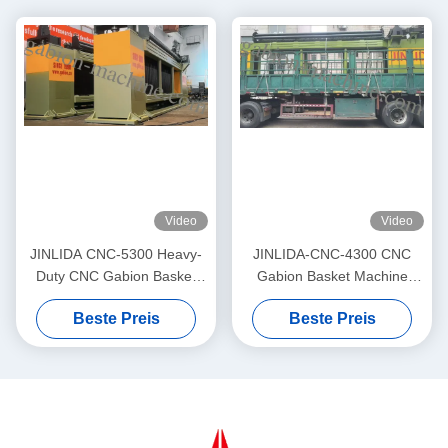
Video
Video
JINLIDA CNC-5300 Heavy-
JINLIDA-CNC-4300 CNC
Duty CNC Gabion Basket
Gabion Basket Machine
Welding Machine 5300mm
4300mm Working Width
Beste Preis
Beste Preis
Width Double Twist Mesh
Servo-Driven Double Twist
Production Equipment
Mesh Equipment