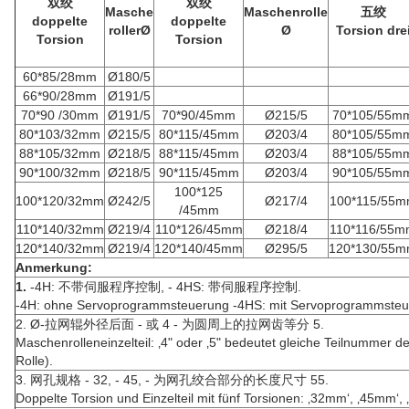
双绞
双绞
Masche
Maschenrolle
五绞
doppelte
doppelte
rollerØ
Ø
Torsion dre
Torsion
Torsion
60*85/28mm
Ø180/5
66*90/28mm
Ø191/5
70*90 /30mm
Ø191/5
70*90/45mm
Ø215/5
70*105/55m
80*103/32mm
Ø215/5
80*115/45mm
Ø203/4
80*105/55m
88*105/32mm
Ø218/5
88*115/45mm
Ø203/4
88*105/55m
90*100/32mm
Ø218/5
90*115/45mm
Ø203/4
90*105/55m
100*125
100*120/32mm
Ø242/5
Ø217/4
100*115/55
/45mm
110*140/32mm
Ø219/4
110*126/45mm
Ø218/4
110*116/55
120*140/32mm
Ø219/4
120*140/45mm
Ø295/5
120*130/55
Anmerkung:
1.
-4H: 不带伺服程序控制, - 4HS: 带伺服程序控制.
-4H: ohne Servoprogrammsteuerung -4HS: mit Servoprogrammsteu
2. Ø-拉网辊外径后面 - 或 4 - 为圆周上的拉网齿等分 5.
Maschenrolleneinzelteil: ‚4" oder ‚5" bedeutet gleiche Teilnummer d
Rolle).
3. 网孔规格 - 32, - 45, - 为网孔绞合部分的长度尺寸 55.
Doppelte Torsion und Einzelteil mit fünf Torsionen: ‚32mm‘, ‚45mm‘, 