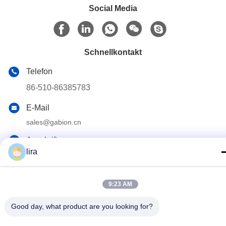
Social Media
Schnellkontakt
Telefon
86-510-86385783
E-Mail
sales@gabion.cn
Anschrift
lira
No.102, Yungu-Straße, Zhutang-Stadt, Jiangyin-Stadt,
Jiangsu-Provinz, China
9:23 AM
Privacy policy
|
Sitemap
Good day, what product are you looking for?
Gute Qualität Chinas Gabionen-Maschine Lieferant. Copyright-©
2012-2026 Jiangyin Jinlida Light Industry Machinery Co.,Ltd . Alle