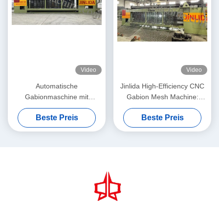
Video
Video
Automatische
Jinlida High-Efficiency CNC
Gabionmaschine mit
Gabion Mesh Machine:
servodriven
Perfect Combination of Fast
Beste Preis
Beste Preis
Präzisionsnetzmacher 5,3m
Output and Precision
Max. Breite
Weaving to Boost
Productivity