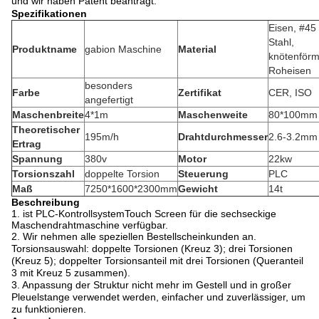
und wir haben Patent beantragt.
Spezifikationen
Eisen, #45
Stahl,
Produktname
gabion Maschine
Material
knötenförm
Roheisen
besonders
Farbe
Zertifikat
CER, ISO
angefertigt
Maschenbreite
4*1m
Maschenweite
80*100mm
Theoretischer
195m/h
Drahtdurchmesser
2.6-3.2mm
Ertrag
Spannung
380v
Motor
22kw
Torsionszahl
doppelte Torsion
Steuerung
PLC
Maß
7250*1600*2300mm
Gewicht
14t
Beschreibung
1. ist PLC-KontrollsystemTouch Screen für die sechseckige
Maschendrahtmaschine verfügbar.
2.
Wir nehmen alle speziellen Bestellscheinkunden an.
Torsionsauswahl: doppelte Torsionen (Kreuz 3); drei Torsionen
(Kreuz 5); doppelter Torsionsanteil mit drei Torsionen (Queranteil
3 mit Kreuz 5 zusammen).
3. Anpassung der Struktur nicht mehr im Gestell und in großer
Pleuelstange verwendet werden, einfacher und zuverlässiger, um
zu funktionieren.