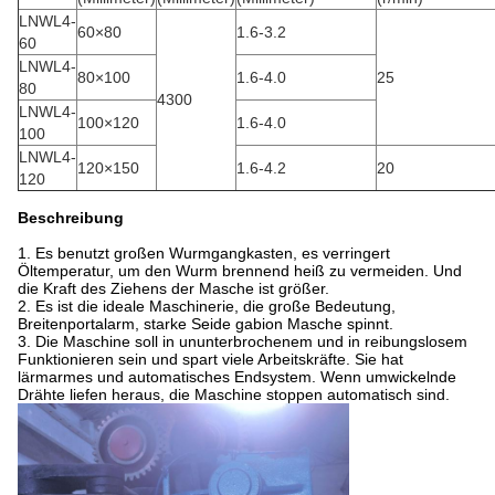
LNWL4-
60×80
1.6-3.2
60
LNWL4-
80×100
1.6-4.0
25
80
4300
LNWL4-
100×120
1.6-4.0
100
LNWL4-
120×150
1.6-4.2
20
120
Beschreibung
1.
Es benutzt großen Wurmgangkasten, es verringert
Öltemperatur, um den Wurm brennend heiß zu vermeiden. Und
die Kraft des Ziehens der Masche ist größer.
2. Es ist die ideale Maschinerie, die große Bedeutung,
Breitenportalarm, starke Seide gabion Masche spinnt.
3. Die Maschine soll in ununterbrochenem und in reibungslosem
Funktionieren sein und spart viele Arbeitskräfte. Sie hat
lärmarmes und automatisches Endsystem. Wenn umwickelnde
Drähte liefen heraus, die Maschine stoppen automatisch sind.