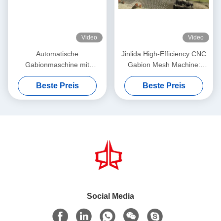
Video
Video
Automatische
Jinlida High-Efficiency CNC
Gabionmaschine mit
Gabion Mesh Machine:
servodriven
Perfect Combination of Fast
Beste Preis
Beste Preis
Präzisionsnetzmacher 5,3m
Output and Precision
Max. Breite
Weaving to Boost
Productivity
Social Media