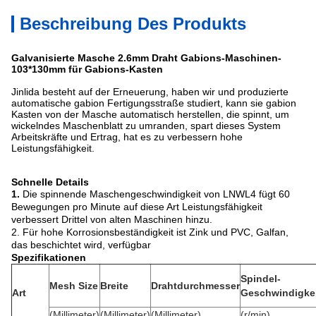
Beschreibung Des Produkts
Galvanisierte Masche 2.6mm Draht Gabions-Maschinen-
103*130mm für Gabions-Kasten
Jinlida besteht auf der Erneuerung, haben wir und produzierte
automatische gabion Fertigungsstraße studiert, kann sie gabion
Kasten von der Masche automatisch herstellen, die spinnt, um
wickelndes Maschenblatt zu umranden, spart dieses System
Arbeitskräfte und Ertrag, hat es zu verbessern hohe
Leistungsfähigkeit.
Schnelle Details
1.
Die spinnende Maschengeschwindigkeit von LNWL4 fügt 60
Bewegungen pro Minute auf diese Art Leistungsfähigkeit
verbessert Drittel von alten Maschinen hinzu.
2. Für hohe Korrosionsbeständigkeit ist Zink und PVC, Galfan,
das beschichtet wird, verfügbar
Spezifikationen
Spindel-
Mesh Size
Breite
Drahtdurchmesser
Art
Geschwindigke
(Millimeter)
(Millimeter)
(Millimeter)
(r/min)