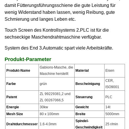
damit Fütterungsführungsschiene die gute Leistung für
wenig Widerstand haben lassen, wenig Reibung, gute
Schmierung und langes Leben etc.
Touch Screen des Kontrollsystems 2.PLC ist für die
sechseckige Maschendrahtmaschine verfügbar.
System des End 3.Automatic spart viele Arbeitskräfte.
Produkt-Parameter
Gabions-Masche, die
Produkt-Name
Material
Eisen
Maschine herstellt
CER,
Farbe
grün
Bescheinigung
ISO9001
ZL 99229381,2 und
Patent
Steuerung
PLC
ZL 00267066,5
Energie
30kw
Gewicht
14t
Mesh Size
80 x 100mm
Breite
5000mm
Spindel-
Drahtdurchmesser
1.6-4.0mm
25 r/min
Geschwindigkeit