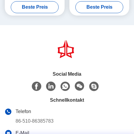
servodriven
Perfect Combination of Fast
Beste Preis
Beste Preis
Präzisionsnetzmacher 5,3m
Output and Precision
Max. Breite
Weaving to Boost
Productivity
Social Media
Schnellkontakt
Telefon
86-510-86385783
E-Mail