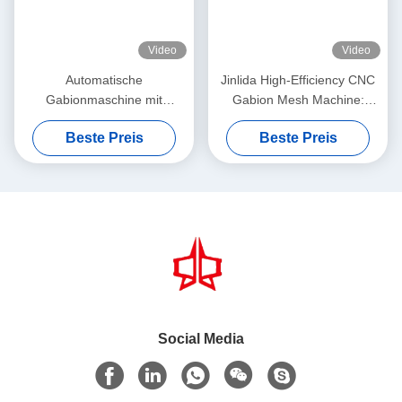
Video
Video
Automatische
Jinlida High-Efficiency CNC
Gabionmaschine mit
Gabion Mesh Machine:
servodriven
Perfect Combination of Fast
Beste Preis
Beste Preis
Präzisionsnetzmacher 5,3m
Output and Precision
Max. Breite
Weaving to Boost
Productivity
Social Media