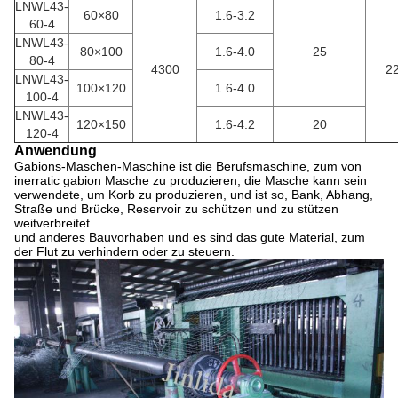
LNWL43-
60×80
1.6-3.2
60-4
LNWL43-
80×100
1.6-4.0
25
80-4
4300
2
LNWL43-
100×120
1.6-4.0
100-4
LNWL43-
120×150
1.6-4.2
20
120-4
Anwendung
Gabions-Maschen-Maschine ist die Berufsmaschine, zum von
inerratic gabion Masche zu produzieren, die Masche kann sein
verwendete, um Korb zu produzieren, und ist so, Bank, Abhang,
Straße und Brücke, Reservoir zu schützen und zu stützen
weitverbreitet
und anderes Bauvorhaben und es sind das gute Material, zum
der Flut zu verhindern oder zu steuern.