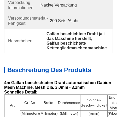
Verpackung
Nackte Verpackung
Informationen:
Versorgungsmaterial-
200 Sets-/ajahr
Fähigkeit:
Galfan beschichtete Draht jali
, 
das Maschine herstellt
, 
Hervorheben:
Galfan beschichtete 
Kettengliedmaschenmaschine
Beschreibung Des Produkts
4m Galfan beschichteten Draht automatischen Gabion
Mesh Machine, Mesh Dia. 3.0mm - 3.2mm
Schnelles Detail:
Ener
Spindel-
Größe
Breite
Durchmesser
de
Art
Geschwindigkeit
Mot
(Millimeter)
(Millimeter)
(Millimeter)
(r/min)
(Kilow