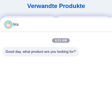
Verwandte Produkte
lira
6:31 AM
Good day, what product are you looking for?
Video
Video
Automatische
Jinlida High-Efficiency CNC
Gabionmaschine mit
Gabion Mesh Machine:
servodriven
Perfect Combination of Fast
Beste Preis
Beste Preis
Präzisionsnetzmacher 5,3m
Output and Precision
Max. Breite
Weaving to Boost
Productivity