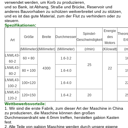
verwendet werden, um Korb zu produzieren,
und so Bank, ist Abhang, Straße und Brücke, Reservoir und
anderes Bauvorhaben
zu schützen weitverbreitet und zu stützen,
und es ist das gute Material, zum der Flut zu verhindern oder zu
steuern.
Spezifikationen:
Energie
Spindel-
Theore
Größe
Breite
Durchmesser
des
Geschwindigkeit
Er
Art
Motors
(Millimeter)
(Millimeter)
(Millimeter)
(r/min)
(Kilowatt)
(m
LNWL43-
60 × 80
1.6-3.2
1
60-2
25
LNWL43-
4300
22
80 × 100
1.6-4.0
1
80-2
LNWL43-
100×120
1.6-4.0
2
100-2
LNWL43-
120×150
1.6-4.2
20
2
120-2
Wettbewerbsvorteile:
1. Wir sind die erste Fabrik, zum dieser Art der Maschine
in China
zu produzieren,
die Maschine können den großen
Durchmesserdraht wie 4.0mm treffen, herstellen gabion Kasten
fest.
2. Alle Teile von gabion Maschine werden durch unsere eigene