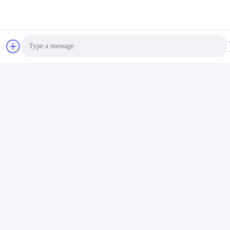
Social Media
Photo
Schnellkontakt
Video Call
Telefon
Audio Call
86-510-86385783
E-Mail
sales@gabion.cn
Anschrift
No.102, Yungu-Straße, Zhutang-Stadt, Jiangyin-Stadt,
Jiangsu-Provinz, China