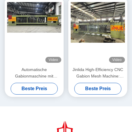
Video
Video
Automatische
Jinlida High-Efficiency CNC
Gabionmaschine mit
Gabion Mesh Machine:
servodriven
Perfect Combination of Fast
Beste Preis
Beste Preis
Präzisionsnetzmacher 5,3m
Output and Precision
Max. Breite
Weaving to Boost
Productivity