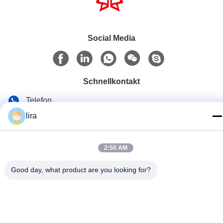
Social Media
Schnellkontakt
Telefon
lira
86-510-86385783
E-Mail
2:50 AM
sales@gabion.cn
Anschrift
Good day, what product are you looking for?
No.102, Yungu-Straße, Zhutang-Stadt, Jiangyin-Stadt,
Jiangsu-Provinz, China
Privacy policy
|
Sitemap