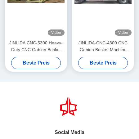
Video
Video
JINLIDA CNC-5300 Heavy-
JINLIDA-CNC-4300 CNC
Duty CNC Gabion Basket
Gabion Basket Machine
Welding Machine 5300mm
4300mm Working Width
Beste Preis
Beste Preis
Width Double Twist Mesh
Servo-Driven Double Twist
Production Equipment
Mesh Equipment
Social Media