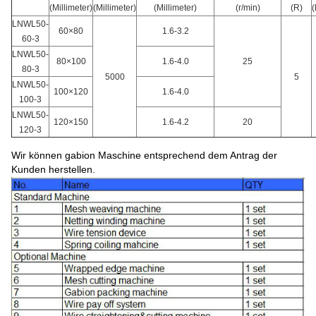
(Millimeter)
(Millimeter)
(Millimeter)
(r/min)
(R)
(
LNWL50-
60×80
1.6-3.2
60-3
LNWL50-
80×100
1.6-4.0
25
80-3
5000
5
LNWL50-
100×120
1.6-4.0
100-3
LNWL50-
120×150
1.6-4.2
20
120-3
Wir können gabion Maschine entsprechend dem Antrag der
Kunden herstellen.