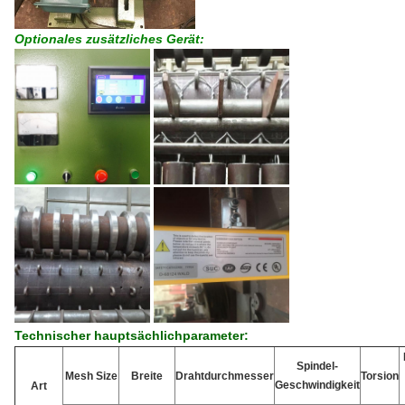
Optionales zusätzliches Gerät:
Technischer hauptsächlichparameter:
Spindel-
Mesh Size
Breite
Drahtdurchmesser
Torsion
Geschwindigkeit
Art