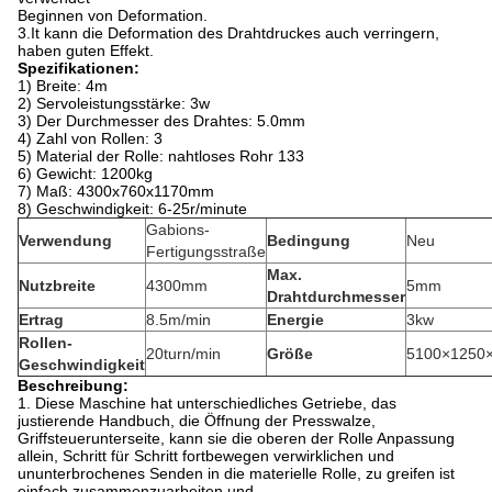
Beginnen von Deformation.
3.It
kann die Deformation des Drahtdruckes auch verringern,
haben guten Effekt.
Spezifikationen:
1) Breite: 4m
2) Servoleistungsstärke: 3w
3) Der Durchmesser des Drahtes: 5.0mm
4) Zahl von Rollen: 3
5) Material der Rolle: nahtloses Rohr 133
6) Gewicht: 1200kg
7) Maß: 4300x760x1170mm
8) Geschwindigkeit: 6-25r/minute
Gabions-
Verwendung
Bedingung
Neu
Fertigungsstraße
Max.
Nutzbreite
4300mm
5mm
Drahtdurchmesser
Ertrag
8.5m/min
Energie
3kw
Rollen-
20turn/min
Größe
5100×1250
Geschwindigkeit
Beschreibung:
1.
Diese Maschine hat unterschiedliches Getriebe,
das
justierende Handbuch, die Öffnung der Presswalze,
Griffsteuerunterseite, kann sie die oberen der Rolle Anpassung
allein
, Schritt für Schritt fortbewegen verwirklichen und
ununterbrochenes Senden in die
materielle Rolle, zu greifen ist
einfach zusammenzuarbeiten und.