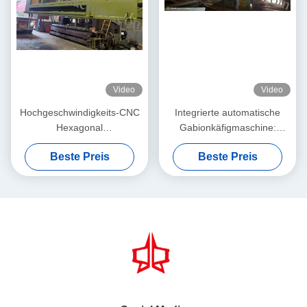
Video
Video
Hochgeschwindigkeits-CNC
Integrierte automatische
Hexagonal
Gabionkäfigmaschine:
Drahtnetzmaschine.
Industrielle Montagelinie für
Beste Preis
Beste Preis
die schnelle
Gabionkorbproduktion