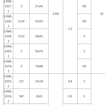
LNWL-
1027-
1'
27x41
3/5
2
1200
33
LNWL-
1032-
1/1/4'
32x52
3/5
2
1,2
LNWL-
1039-
1/1/2'
39x61
3
2
LNWL-
1055-
2'
55x70
3
2
LNWL-
1078-
3'
78x86
3/5
2
LNWL-
2015-
1/2'
15x18
0,8
3
2
LNWL-
2018-
5/8'
18x5
0,9
3
2