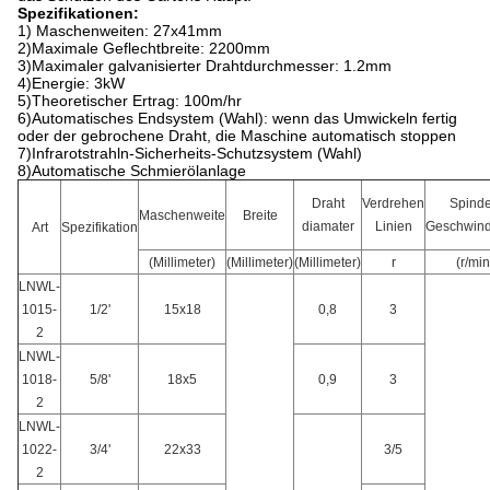
Spezifikationen:
1) Maschenweiten: 27x41mm
2)Maximale Geflechtbreite: 2200mm
3)Maximaler galvanisierter Drahtdurchmesser: 1.2mm
4)Energie: 3kW
5)Theoretischer Ertrag: 100m/hr
6)Automatisches Endsystem (Wahl): wenn das Umwickeln fertig
oder der gebrochene Draht, die Maschine automatisch stoppen
7)Infrarotstrahln-Sicherheits-Schutzsystem (Wahl)
8)Automatische Schmierölanlage
Draht
Verdrehen
Spinde
Maschenweite
Breite
diamater
Linien
Geschwind
Art
Spezifikation
(Millimeter)
(Millimeter)
(Millimeter)
r
(r/min
LNWL-
1015-
1/2'
15x18
0,8
3
2
LNWL-
1018-
5/8'
18x5
0,9
3
2
LNWL-
1022-
3/4'
22x33
3/5
2