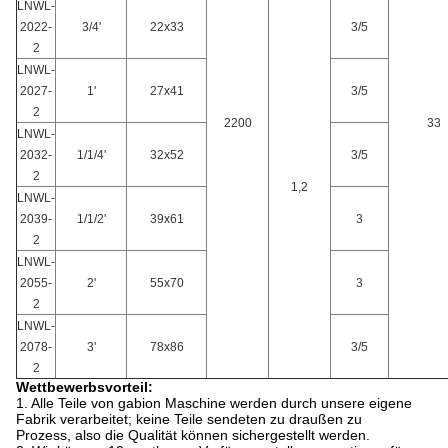
LNWL-
2022-
3/4'
22x33
3/5
2
LNWL-
2027-
1'
27x41
3/5
2
2200
33
LNWL-
2032-
1/1/4'
32x52
3/5
2
1,2
LNWL-
2039-
1/1/2'
39x61
3
2
LNWL-
2055-
2'
55x70
3
2
LNWL-
2078-
3'
78x86
3/5
2
Wettbewerbsvorteil:
1. Alle Teile von gabion Maschine werden durch unsere eigene
Fabrik verarbeitet; keine Teile sendeten zu draußen zu
Prozess, also die Qualität können sichergestellt werden.