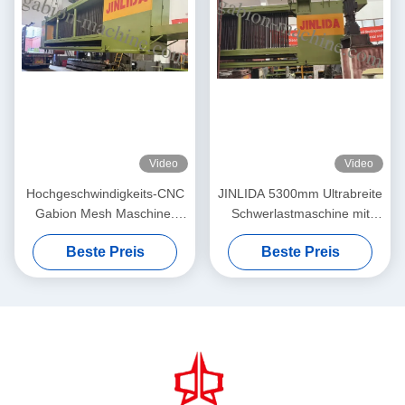
Video
Video
Hochgeschwindigkeits-CNC
JINLIDA 5300mm Ultrabreite
Gabion Mesh Maschine.
Schwerlastmaschine mit
Stabile Produktion, höhere
CNC-Gabion-Gittermaschine
Beste Preis
Beste Preis
Gewinne.
für die Produktion von
sechsseckigen Drahtnetzen