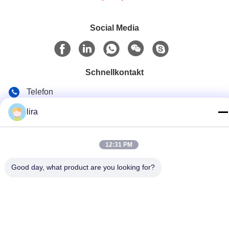
Social Media
Schnellkontakt
Telefon
86-510-86385783
lira
E-Mail
sales@gabion.cn
12:31 PM
Anschrift
Good day, what product are you looking for?
No.102, Yungu-Straße, Zhutang-Stadt, Jiangyin-Stadt,
Jiangsu-Provinz, China
Privacy policy
|
Sitemap