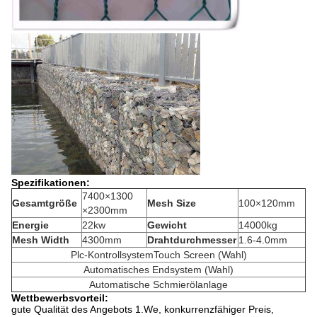
Spezifikationen:
7400×1300
Gesamtgröße
Mesh Size
100×120mm
×2300mm
Energie
22kw
Gewicht
14000kg
Mesh Width
4300mm
Drahtdurchmesser
1.6-4.0mm
Plc-KontrollsystemTouch Screen (Wahl)
Automatisches Endsystem (Wahl)
Automatische Schmierölanlage
Wettbewerbsvorteil:
gute Qualität des Angebots 1.We, konkurrenzfähiger Preis,