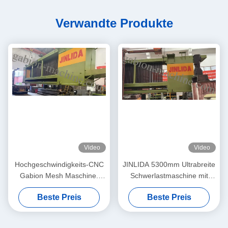
Verwandte Produkte
Video
Video
Hochgeschwindigkeits-CNC
JINLIDA 5300mm Ultrabreite
Gabion Mesh Maschine.
Schwerlastmaschine mit
Stabile Produktion, höhere
CNC-Gabion-Gittermaschine
Beste Preis
Beste Preis
Gewinne.
für die Produktion von
sechsseckigen Drahtnetzen