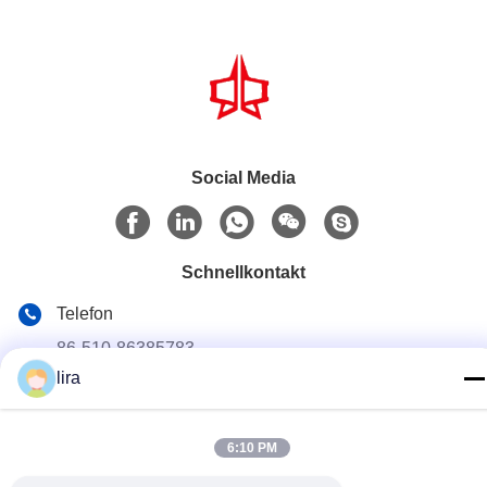
Social Media
Schnellkontakt
Telefon
86-510-86385783
lira
E-Mail
sales@gabion.cn
6:10 PM
Anschrift