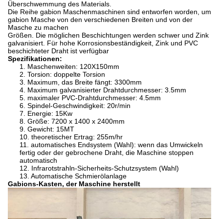
Überschwemmung des Materials.
Die Reihe gabion Maschenmaschinen sind entworfen worden, um
gabion Masche von den verschiedenen Breiten und von der
Masche zu machen
Größen. Die möglichen Beschichtungen werden schwer und Zink
galvanisiert. Für hohe Korrosionsbeständigkeit, Zink und PVC
beschichteter Draht ist verfügbar
Spezifikationen:
1. Maschenweiten: 120X150mm
2. Torsion: doppelte Torsion
3. Maximum, das Breite fängt: 3300mm
4. Maximum galvanisierter Drahtdurchmesser: 3.5mm
5. maximaler PVC-Drahtdurchmesser: 4.5mm
6. Spindel-Geschwindigkeit: 20r/min
7. Energie: 15Kw
8. Größe: 7200 x 1400 x 2400mm
9. Gewicht: 15MT
10. theoretischer Ertrag: 255m/hr
11. automatisches Endsystem (Wahl): wenn das Umwickeln
fertig oder der gebrochene Draht, die Maschine stoppen
automatisch
12. Infrarotstrahln-Sicherheits-Schutzsystem (Wahl)
13. Automatische Schmierölanlage
Gabions-Kasten, der Maschine herstellt