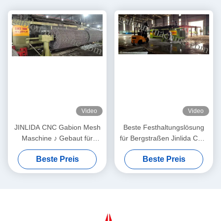
Video
Video
JINLIDA CNC Gabion Mesh
Beste Festhaltungslösung
Maschine ♪ Gebaut für
für Bergstraßen Jinlida CNC
zuverlässige und profitable
Gabion-Maschine unterstützt
Beste Preis
Beste Preis
Produktion
weltweite Projekte zum
Schutz von Steilungen