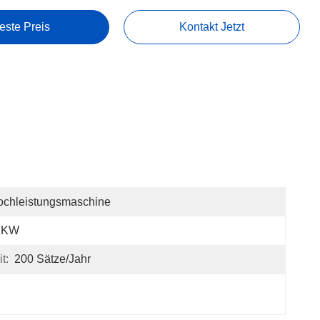
este Preis
Kontakt Jetzt
ochleistungsmaschine
1KW
t:
200 Sätze/Jahr