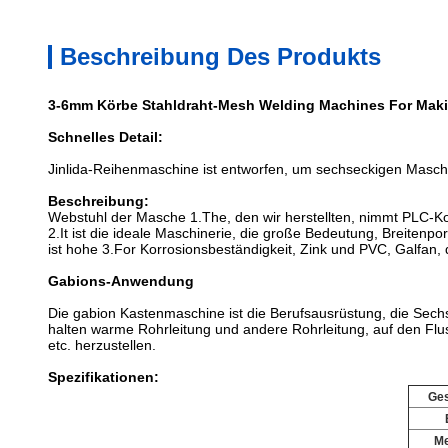
Beschreibung Des Produkts
3-6mm Körbe Stahldraht-Mesh Welding Machines For Mak
Schnelles Detail:
Jinlida-Reihenmaschine ist entworfen, um sechseckigen Masc
Beschreibung:
Webstuhl der Masche 1.The, den wir herstellten, nimmt PLC-K
2.It ist die ideale Maschinerie, die große Bedeutung, Breitenp
ist hohe 3.For Korrosionsbeständigkeit, Zink und PVC, Galfan, 
Gabions-Anwendung
Die gabion Kastenmaschine ist die Berufsausrüstung, die Sech
halten warme Rohrleitung und andere Rohrleitung, auf den Fl
etc. herzustellen.
Spezifikationen:
Ge
Me