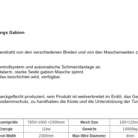
ings Gabion
hendraht von den verschiedenen Breiten und von den Maschenweiten 
ontrollsystem und automatische Schmierölanlage an.
ortalarm, starke Seide gabion Masche spinnt.
das beschichtet wird, verfügbar.
seckgeflecht produziert, sein Produkt ist weitverbreitet im Erdöl, da
ussdammschutz, zu handhaben die Küste und die Unterstützung der Tun
samtgröße
7850×1600 ×2300mm
Mesh Size
100×120
Energie
11kw
Gewicht
14000kg
sh Width
2300mm
Max Wire Diameter
4mm