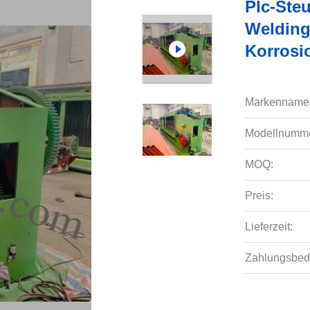
Plc-Steu
Welding
Korrosi
Markenname
Modellnumme
MOQ:
Preis:
Lieferzeit:
Zahlungsbed