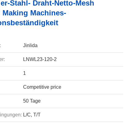
er-Stahl- Draht-Netto-Mesh
 Making Machines-
onsbeständigkeit
:
Jinlida
r:
LNWL23-120-2
1
Competitive price
50 Tage
ingungen:
L/C, T/T