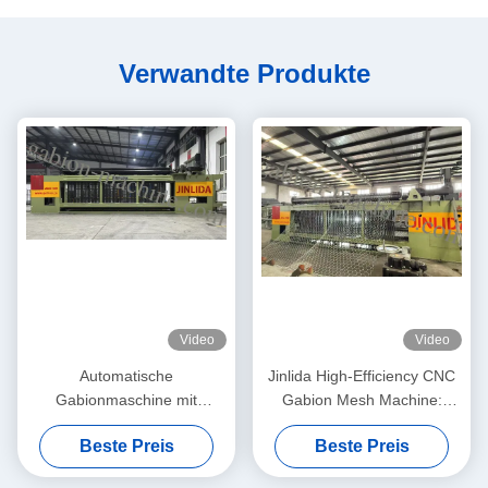
Verwandte Produkte
Video
Video
Automatische
Jinlida High-Efficiency CNC
Gabionmaschine mit
Gabion Mesh Machine:
servodriven
Perfect Combination of Fast
Beste Preis
Beste Preis
Präzisionsnetzmacher 5,3m
Output and Precision
Max. Breite
Weaving to Boost