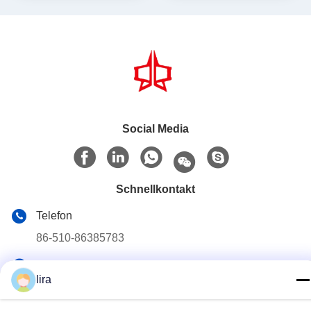
Productivity
Social Media
Schnellkontakt
Telefon
86-510-86385783
E-Mail
lira
sales@gabion.cn