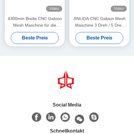
Video
Video
4300mm Breite CNC Gabion
JINLIDA CNC Gabion Mesh
Mesh Maschine für die
Maschine 3 Dreh / 5 Dreh
hocheffiziente Gabion Mesh
Wechselbar verstellbare
Beste Preis
Beste Preis
Produktion
Drehlänge
Hochgeschwindigkeits-Multi-
Spezifikations-Produktion
Social Media
Schnellkontakt