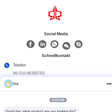
Social Media
Schnellkontakt
Telefon
86-510-86385783
E-Mail
lira
sales@gabion.cn
8:19 AM
Anschrift
No.102, Yungu-Straße, Zhutang-Stadt, Jiangyin-Stadt,
Good day, what product are you looking for?