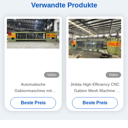
Verwandte Produkte
Video
Video
Automatische
Jinlida High-Efficiency CNC
Gabionmaschine mit
Gabion Mesh Machine:
servodriven
Perfect Combination of Fast
Beste Preis
Beste Preis
Präzisionsnetzmacher 5,3m
Output and Precision
Max. Breite
Weaving to Boost
Productivity