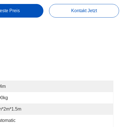
este Preis
Kontakt Jetzt
-4m
00kg
m*2m*1.5m
tomatic