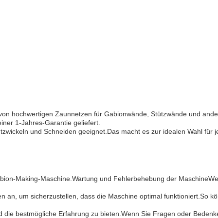
g von hochwertigen Zaunnetzen für Gabionwände, Stützwände und and
iner 1-Jahres-Garantie geliefert.
etzwickeln und Schneiden geeignet.Das macht es zur idealen Wahl für j
e Gabion-Making-Maschine.Wartung und Fehlerbehebung der MaschineW
an, um sicherzustellen, dass die Maschine optimal funktioniert.So könn
 die bestmögliche Erfahrung zu bieten.Wenn Sie Fragen oder Bedenken