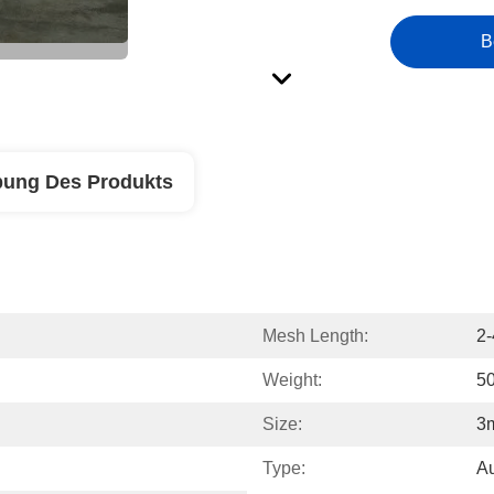
B
bung Des Produkts
Mesh Length:
2
Weight:
5
Size:
3
Type:
Au