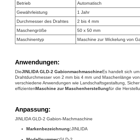
Betrieb
Automatisch
Gewährleistung
1 Jahr
Durchmesser des Drahtes
2 bis 4 mm
Maschengröße
50 x 50 mm
Maschinentyp
Maschine zur Wickelung von Ga
Anwendungen:
Die
JINLIDA GLD-2 Gabionmachmaschine
Es handelt sich um
Drahtdurchmesser von 2 mm bis 4 mm und Maschenlänge von 2 
verschiedene Anwendungen wie Landschaftsgestaltung, Sicherh
effizienten
Maschine zur Maschenherstellung
für die Herstel
Anpassung:
JINLIDA GLD-2 Gabion-Machmaschine
Markenbezeichnung:
JINLIDA
Modellnummer:
GLD-2