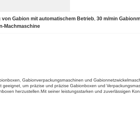
g von Gabion mit automatischem Betrieb
, 
30 m/min Gabionm
ion-Machmaschine
Gabionboxen, Gabionverpackungsmaschinen und Gabionnetzwickelmaschi
fekt geeignet, um präzise und präzise Gabionboxen und Verpackungsma
onboxen herzustellen.Mit seiner leistungsstarken und zuverlässigen K