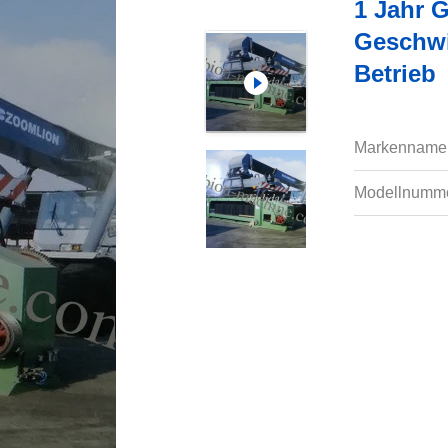
1 Jahr 
Geschwi
Betrieb
Markenname
Modellnumme