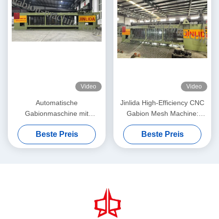
Video
Video
Automatische
Jinlida High-Efficiency CNC
Gabionmaschine mit
Gabion Mesh Machine:
servodriven
Perfect Combination of Fast
Beste Preis
Beste Preis
Präzisionsnetzmacher 5,3m
Output and Precision
Max. Breite
Weaving to Boost
Productivity