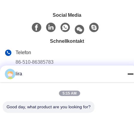
Social Media
Schnellkontakt
Telefon
86-510-86385783
lira
E-Mail
sales@gabion.cn
5:15 AM
Anschrift
No.102, Yungu-Straße, Zhutang-Stadt, Jiangyin-Stadt,
Good day, what product are you looking for?
Jiangsu-Provinz, China
Privacy policy
|
Sitemap