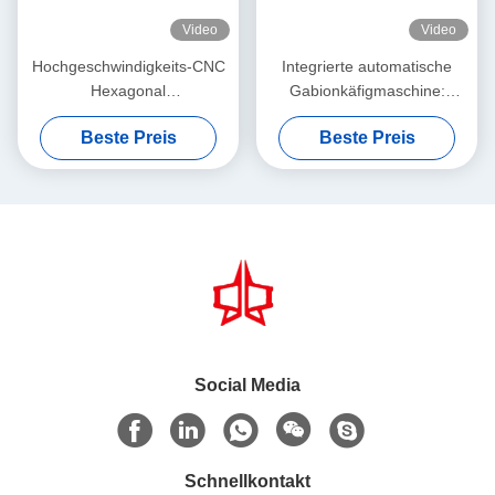
Video
Video
Hochgeschwindigkeits-CNC
Integrierte automatische
Hexagonal
Gabionkäfigmaschine:
Drahtnetzmaschine.
Industrielle Montagelinie für
Beste Preis
Beste Preis
die schnelle
Gabionkorbproduktion
Social Media
Schnellkontakt