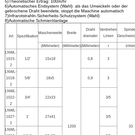
5)Theoretischer Ertrag: 100m/hr
6)Automatisches Endsystem (Wahl): als das Umwickeln oder der
gebrochene Draht beendete, stoppt die Maschine automatisch
7)Infrarotstrahln-Sicherheits-Schutzsystem (Wahl)
8)Automatische Schmierölanlage
Draht
Verdrehen
Spinde
Maschenweite
Breite
diamater
Linien
Geschwind
Art
Spezifikation
(Millimeter)
(Millimeter)
(Millimeter)
r
(r/min
LNWL-
1015-
1/2'
15x18
0,8
3
2
LNWL-
1018-
5/8'
18x5
0,9
3
2
LNWL-
1022-
3/4'
22x33
3/5
2
LNWL-
1027-
1'
27x41
3/5
2
1200
33
LNWL-