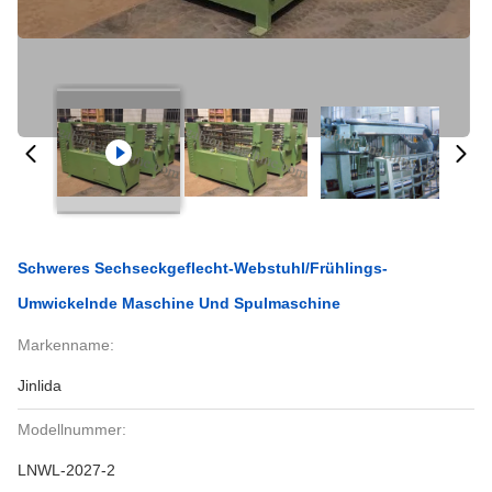
Schweres Sechseckgeflecht-Webstuhl/Frühlings-
Umwickelnde Maschine Und Spulmaschine
Markenname:
Jinlida
Modellnummer:
LNWL-2027-2