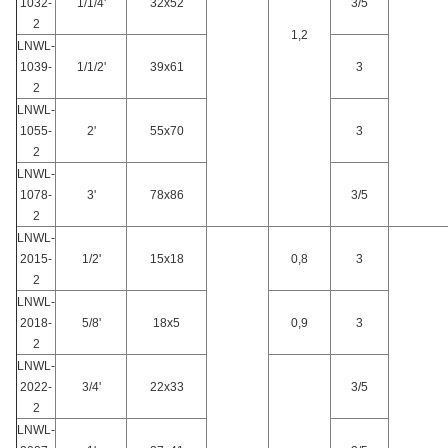
1032-
1/1/4'
32x52
3/5
2
1,2
LNWL-
1039-
1/1/2'
39x61
3
2
LNWL-
1055-
2'
55x70
3
2
LNWL-
1078-
3'
78x86
3/5
2
LNWL-
2015-
1/2'
15x18
0,8
3
2
LNWL-
2018-
5/8'
18x5
0,9
3
2
LNWL-
2022-
3/4'
22x33
3/5
2
LNWL-