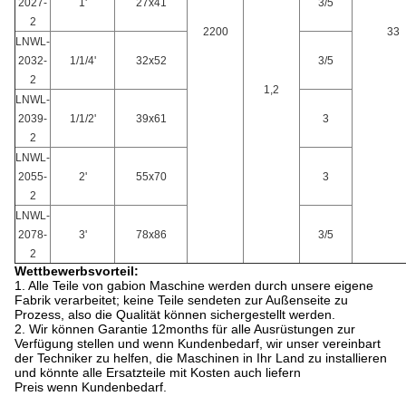
2027-
1'
27x41
3/5
2
2200
33
LNWL-
2032-
1/1/4'
32x52
3/5
2
1,2
LNWL-
2039-
1/1/2'
39x61
3
2
LNWL-
2055-
2'
55x70
3
2
LNWL-
2078-
3'
78x86
3/5
2
Wettbewerbsvorteil:
1. Alle Teile von gabion Maschine werden durch unsere eigene
Fabrik verarbeitet; keine Teile sendeten zur Außenseite zu
Prozess, also die Qualität können sichergestellt werden.
2. Wir können Garantie 12months für alle Ausrüstungen zur
Verfügung stellen und wenn Kundenbedarf, wir unser vereinbart
der Techniker zu helfen, die Maschinen in Ihr Land zu installieren
und könnte alle Ersatzteile mit Kosten auch liefern
Preis wenn Kundenbedarf.