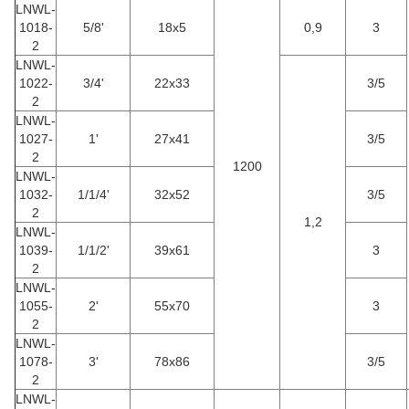
LNWL-
1018-
5/8'
18x5
0,9
3
2
LNWL-
1022-
3/4'
22x33
3/5
2
LNWL-
1027-
1'
27x41
3/5
2
1200
LNWL-
1032-
1/1/4'
32x52
3/5
2
1,2
LNWL-
1039-
1/1/2'
39x61
3
2
LNWL-
1055-
2'
55x70
3
2
LNWL-
1078-
3'
78x86
3/5
2
LNWL-