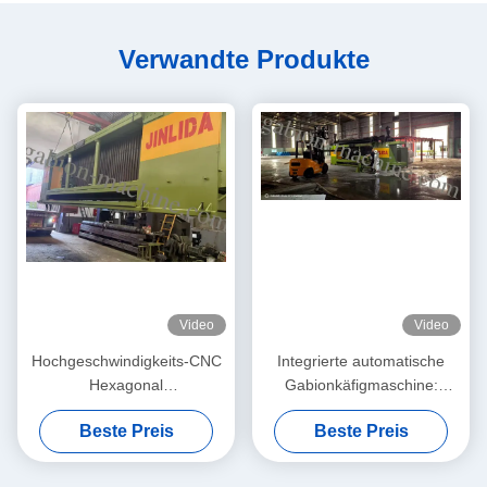
Verwandte Produkte
Video
Video
Hochgeschwindigkeits-CNC
Integrierte automatische
Hexagonal
Gabionkäfigmaschine:
Drahtnetzmaschine.
Industrielle Montagelinie für
Beste Preis
Beste Preis
die schnelle
Gabionkorbproduktion