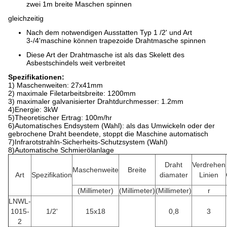
zwei 1m breite Maschen spinnen
gleichzeitig
Nach dem notwendigen Ausstatten Typ 1 /2' und Art
3-/4'maschine können trapezoide Drahtmasche spinnen
Diese Art der Drahtmasche ist als das Skelett des
Asbestschindels weit verbreitet
Spezifikationen:
1) Maschenweiten: 27x41mm
2) maximale Filetarbeitsbreite: 1200mm
3) maximaler galvanisierter Drahtdurchmesser: 1.2mm
4)Energie: 3kW
5)Theoretischer Ertrag: 100m/hr
6)Automatisches Endsystem (Wahl): als das Umwickeln oder der
gebrochene Draht beendete, stoppt die Maschine automatisch
7)Infrarotstrahln-Sicherheits-Schutzsystem (Wahl)
8)Automatische Schmierölanlage
Draht
Verdrehen
Maschenweite
Breite
Art
Spezifikation
diamater
Linien
(Millimeter)
(Millimeter)
(Millimeter)
r
LNWL-
1015-
1/2'
15x18
0,8
3
2