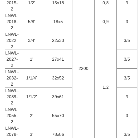
2015-
1/2'
15x18
0,8
3
2
LNWL-
2018-
5/8'
18x5
0,9
3
2
LNWL-
2022-
3/4'
22x33
3/5
2
LNWL-
2027-
1'
27x41
3/5
2
2200
LNWL-
2032-
1/1/4'
32x52
3/5
2
1,2
LNWL-
2039-
1/1/2'
39x61
3
2
LNWL-
2055-
2'
55x70
3
2
LNWL-
2078-
3'
78x86
3/5