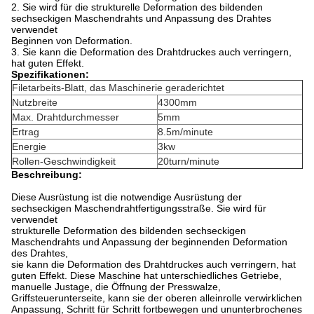
2. Sie wird für die strukturelle
Deformation des bildenden
sechseckigen Maschendrahts und Anpassung des Drahtes
verwendet
Beginnen von Deformation.
3. Sie
kann die Deformation des Drahtdruckes auch verringern,
hat guten Effekt.
Spezifikationen:
Filetarbeits-Blatt, das Maschinerie geraderichtet
Nutzbreite
4300mm
Max. Drahtdurchmesser
5mm
Ertrag
8.5m/minute
Energie
3kw
Rollen-Geschwindigkeit
20turn/minute
Beschreibung:
Diese Ausrüstung ist die notwendige Ausrüstung der
sechseckigen Maschendrahtfertigungsstraße. Sie wird für
verwendet
strukturelle Deformation des bildenden sechseckigen
Maschendrahts und Anpassung der beginnenden Deformation
des Drahtes,
sie
kann die Deformation des Drahtdruckes auch verringern, hat
guten Effekt.
Diese Maschine hat unterschiedliches Getriebe,
manuelle Justage, die Öffnung der Presswalze,
Griffsteuerunterseite, kann sie der oberen alleinrolle verwirklichen
Anpassung,
Schritt für Schritt fortbewegen und ununterbrochenes