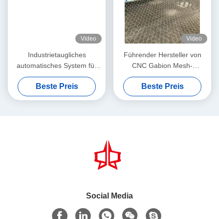
Video
Video
Industrietaugliches
Führender Hersteller von
automatisches System für
CNC Gabion Mesh-
die Hochvolumen-
Maschinen mit 30 Jahren
Beste Preis
Beste Preis
Gabionenproduktion
Erfahrung
Social Media