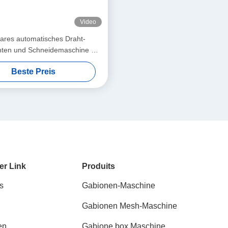
Video
ares automatisches Draht-
hten und Schneidemaschine mit
Aluminiumdraht
Beste Preis
er Link
Produits
s
Gabionen-Maschine
Gabionen Mesh-Maschine
en
Gabione box Maschine