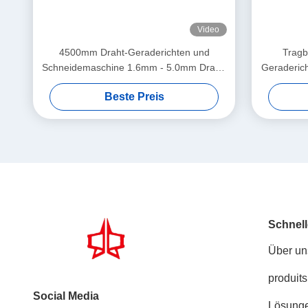
Video
4500mm Draht-Geraderichten und
Tragb
Schneidemaschine 1.6mm - 5.0mm Draht-
Geraderic
Durchmesser
Beste Preis
Schnell
Über un
produits
Social Media
Lösung