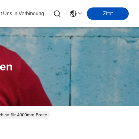
it Uns In Verbindung
Zitat
ten
hine für 4000mm Breite