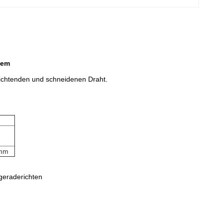
tem
richtenden und
schneidenen Draht.
mm
tgeraderichten