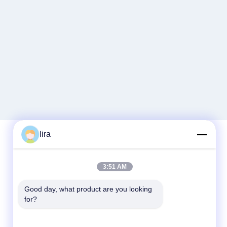
lira
Schnellkontakt
3:51 AM
Telefon
Good day, what product are you looking 
for?
86-510-86385783
E-Mail