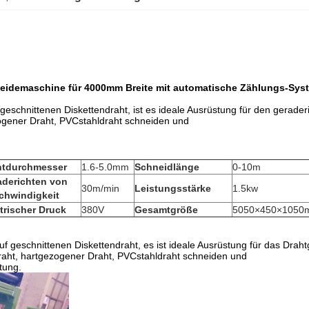
neidemaschine für 4000mm Breite mit automatische Zählungs-Sys
geschnittenen Diskettendraht, ist es ideale Ausrüstung für den gerade
ogener Draht, PVCstahldraht schneiden und
htdurchmesser
1.6-5.0mm
Schneidlänge
0-10m
aderichten von
30m/min
Leistungsstärke
1.5kw
chwindigkeit
trischer Druck
380V
Gesamtgröße
5050×450×1050
f geschnittenen Diskettendraht, es ist ideale Ausrüstung für das Drah
raht, hartgezogener Draht, PVCstahldraht schneiden und
tung.