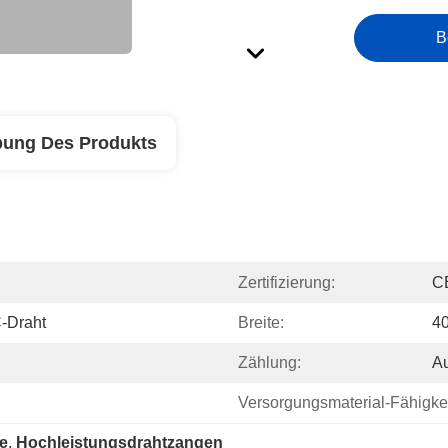
B
bung Des Produkts
Zertifizierung:
C
-Draht
Breite:
4
Zählung:
Au
Versorgungsmaterial-Fähigkei
e
, 
Hochleistungsdrahtzangen