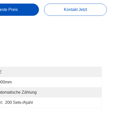
este Preis
Kontakt Jetzt
E
000mm
tomatische Zählung
t:
200 Sets-/ajahr