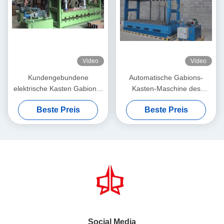
Video
Video
Kundengebundene
Automatische Gabions-
elektrische Kasten Gabions-
Kasten-Maschine des
Maschen-
Gestells/der Druck-
Beste Preis
Beste Preis
Verpackungsmaschine für
Platte/des Öl-Zylinders und
Drahtgeflecht und Presse
der Öl-Pumpen-Einheit
2x1x1m
Social Media