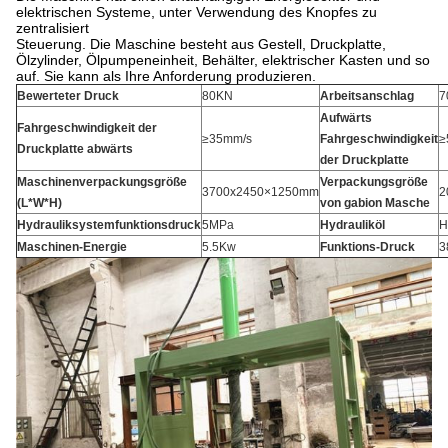
elektrischen Systeme, unter Verwendung des Knopfes zu
zentralisiert
Steuerung. Die Maschine besteht aus Gestell, Druckplatte,
Ölzylinder, Ölpumpeneinheit, Behälter, elektrischer Kasten und so
auf. Sie kann als Ihre Anforderung produzieren.
Bewerteter Druck
80KN
Arbeitsanschlag
7
Aufwärts
Fahrgeschwindigkeit der
≥35mm/s
Fahrgeschwindigkeit
≥
Druckplatte abwärts
der Druckplatte
Maschinenverpackungsgröße
Verpackungsgröße
3700x2450×1250mm
2
(L*W*H)
von gabion Masche
Hydrauliksystemfunktionsdruck
5MPa
Hydrauliköl
H
Maschinen-Energie
5.5Kw
Funktions-Druck
3