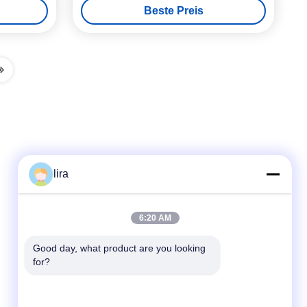
Beste Preis
lira
Schnellkontakt
6:20 AM
Telefon
Good day, what product are you looking 
for?
86-510-86385783
E-Mail
sales@gabion.cn