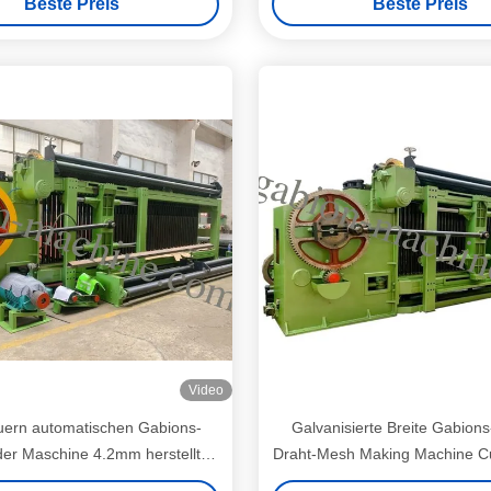
Beste Preis
Beste Preis
Video
uern automatischen Gabions-
Galvanisierte Breite Gabion
der Maschine 4.2mm herstellt,
Draht-Mesh Making Machine C
chichteter, den Draht 225m/h
5000mm