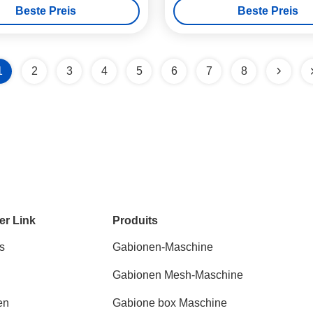
Beste Preis
Beste Preis
1
2
3
4
5
6
7
8
er Link
Produits
s
Gabionen-Maschine
Gabionen Mesh-Maschine
en
Gabione box Maschine