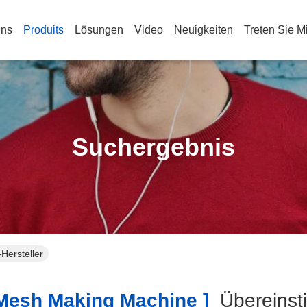
Uns
Produits
Lösungen
Video
Neuigkeiten
Treten Sie M
Suchergebnis
Hersteller
esh Making Machine ]
Übereins