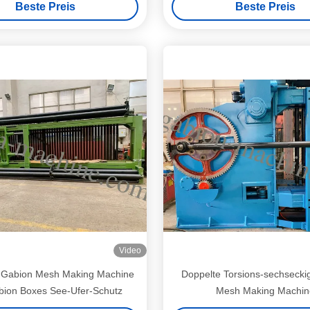
Beste Preis
Beste Preis
ausgab
Video
Gabion Mesh Making Machine
Doppelte Torsions-sechseck
bion Boxes See-Ufer-Schutz
Mesh Making Machin