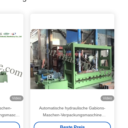
Video
Video
schen-
Automatische hydraulische Gabions-
ungsmaschine
Maschen-Verpackungsmaschine
ckpresse
5.5Kw/Gabions-Kasten-Maschine
Beste Preis