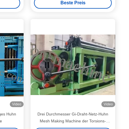
Beste Preis
Video
Video
iges Huhn
Drei Durchmesser Gi-Draht-Netz-Huhn
e
Mesh Making Machine der Torsions-
3.0mm