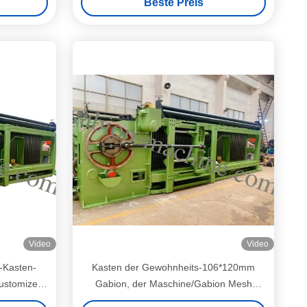
Beste Preis
Video
Video
s-Kasten-
Kasten der Gewohnheits-106*120mm
ustomizeds
Gabion, der Maschine/Gabion Mesh
Machine For Chemical Industrial macht