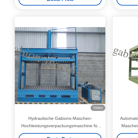
Video
Hydraulische Gabions-Maschen-
Automati
Hochleistungsverpackungsmaschine für
Maschen
das Drücken von Gabions-Kasten
C