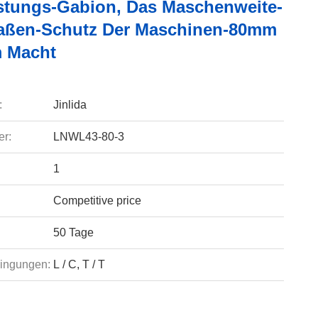
stungs-Gabion, Das Maschenweite-
aßen-Schutz Der Maschinen-80mm
 Macht
:
Jinlida
r:
LNWL43-80-3
1
Competitive price
50 Tage
ingungen:
L / C, T / T