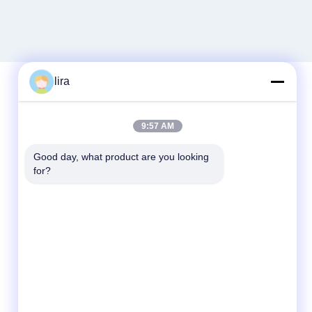
lira
Schnellkontakt
9:57 AM
Telefon
Good day, what product are you looking 
for?
86-510-86385783
E-Mail
sales@gabion.cn
Anschrift
No.102, Yungu-Straße, Zhutang-Stadt,
Jiangyin-Stadt, Jiangsu-Provinz, China