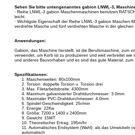
Sehen Sie bitte untengenanntes gabion LNWL-3, Maschin
· Reihe LNWL-3 gabion Maschenmaschinen benutzen RATSCHE
leicht.
· Wichtigste Eigenschaft der Reihe LNWL-3 gabion Maschen-Mas
verdrehte Masche und fünf verdrehten Masche in der gleichen
Anwendungen:
Gabion, das Maschine herstellt, ist die Berufsmaschine, zum v
verwendet, um Korb ist zu produzieren und weit verbreitet wie
und anderes Bauvorhaben und es sind das gute Material, zum d
Spezifikationen:
1.
Maschenweiten: 80x100mm
2.
Torsion: doppelte Torsion u. Torsion drei
3.
Max. Filetarbeitsbreite: 4300mm
4.
Maximum galvanisierter Drahtdurchmesser: 3.0mm
5.
Maximaler PVC-Drahtdurchmesser: 4.0mm
6.
Spindel-Geschwindigkeit: 25r/min
7.
Energie: 22Kw
8.
Größe: 7200 x 1400 x 2400mm
9.
Gewicht: 15MT
10.
Theoretischer Ertrag: 195m/hr
11.
Automatisches Endsystem (Wahl): als das Umwickeln o
automatisch