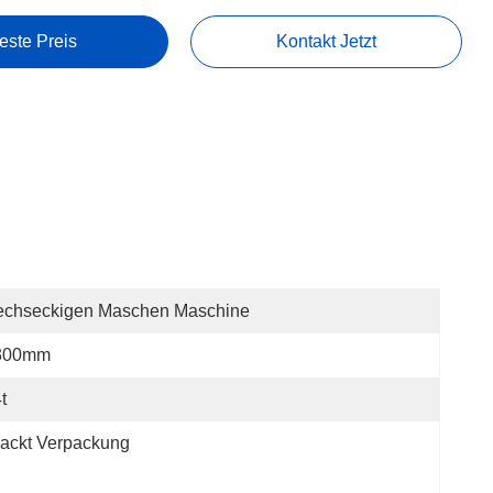
este Preis
Kontakt Jetzt
echseckigen Maschen Maschine
300mm
t
ackt Verpackung