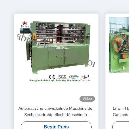
Video
Automatische umwickelnde Maschine der
Lnwl - H
Sechseckdrahtgeflecht-Maschinen-
Gabions
4mm/Spirale
Beste Preis