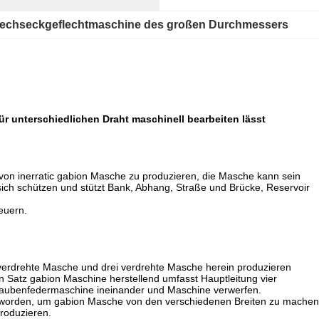
echseckgeflechtmaschine des großen Durchmessers
 unterschiedlichen Draht maschinell bearbeiten lässt
 von inerratic gabion Masche zu produzieren, die Masche kann sein
 sich schützen und stützt Bank, Abhang, Straße und Brücke, Reservoir
teuern.
rdrehte Masche und drei verdrehte Masche herein produzieren
in Satz gabion Maschine herstellend umfasst Hauptleitung vier
hraubenfedermaschine ineinander und Maschine verwerfen.
worden, um gabion Masche von den verschiedenen Breiten zu machen
roduzieren.