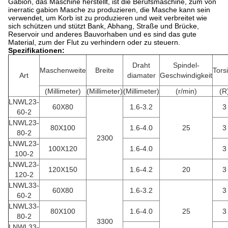
Gabion, das Maschine herstellt, ist die Berufsmaschine, zum von
inerratic gabion Masche zu produzieren, die Masche kann sein
verwendet, um Korb ist zu produzieren und weit verbreitet wie
sich schützen und stützt Bank, Abhang, Straße und Brücke,
Reservoir und anderes Bauvorhaben und es sind das gute
Material, zum der Flut zu verhindern oder zu steuern.
Spezifikationen:
Draht
Spindel-
Maschenweite
Breite
Tors
Art
diamater
Geschwindigkeit
(Millimeter)
(Millimeter)
(Millimeter)
(r/min)
(R
LNWL23-
60X80
1.6-3.2
3
60-2
LNWL23-
80X100
1.6-4.0
25
3
80-2
2300
LNWL23-
100X120
1.6-4.0
3
100-2
LNWL23-
120X150
1.6-4.2
20
3
120-2
LNWL33-
60X80
1.6-3.2
3
60-2
LNWL33-
80X100
1.6-4.0
25
3
80-2
3300
LNWL33-