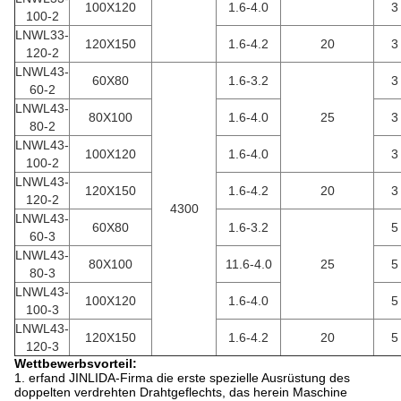
100X120
1.6-4.0
3
100-2
LNWL33-
120X150
1.6-4.2
20
3
120-2
LNWL43-
60X80
1.6-3.2
3
60-2
LNWL43-
80X100
1.6-4.0
25
3
80-2
LNWL43-
100X120
1.6-4.0
3
100-2
LNWL43-
120X150
1.6-4.2
20
3
120-2
4300
LNWL43-
60X80
1.6-3.2
5
60-3
LNWL43-
80X100
11.6-4.0
25
5
80-3
LNWL43-
100X120
1.6-4.0
5
100-3
LNWL43-
120X150
1.6-4.2
20
5
120-3
Wettbewerbsvorteil:
1. erfand JINLIDA-Firma die erste spezielle Ausrüstung des
doppelten verdrehten Drahtgeflechts, das herein Maschine