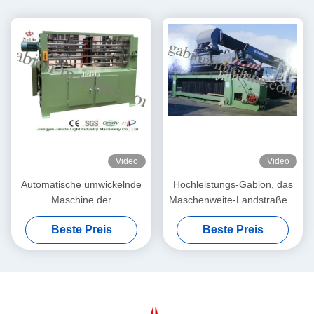
Video
Video
Automatische umwickelnde
Hochleistungs-Gabion, das
Maschine der
Maschenweite-Landstraßen-
Sechseckdrahtgeflecht-
Schutz der Maschinen-
Beste Preis
Beste Preis
Maschinen-4mm/Spirale
80mm x100mm macht