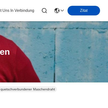
it Uns In Verbindung
Zitat
ten
 quetschverbundener Maschendraht