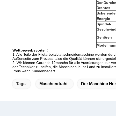
Der Durch
Drahtes
Scherende
Energie
Spindel-
Geschwind
Gehören
Modellnu
Wettbewerbsvorteil:
1. Alle Teile der Filetarbeitsblattschneidemaschine werden durc
Außenseite zum Prozess, also die Qualität können sichergestel
2. Wir können Garantie 12months für alle Ausrüstungen zur Ve
der Techniker zu helfen, die Maschinen in Ihr Land zu installier
Preis wenn Kundenbedarf.
Tags:
Maschendraht
Der Maschine Hers