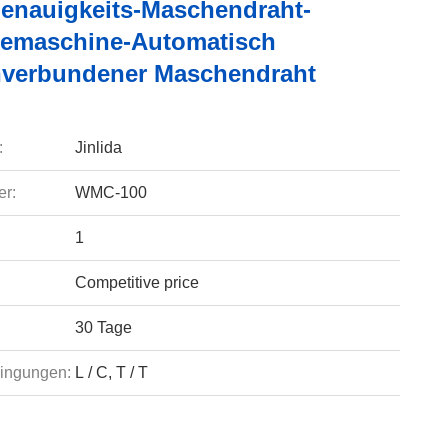
enauigkeits-Maschendraht-
emaschine-Automatisch
verbundener Maschendraht
:
Jinlida
r:
WMC-100
1
Competitive price
30 Tage
ingungen:
L / C, T / T