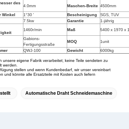
messer des
4.0mm
Maschen-Breite
4500mm
r Winkel
1°30 '
Bescheinigung
SGS, TUV
7.5kw
Garantie
1-jährig
1460r/min
Maß
5400 x 1970 x
igkeit
Gabions-
MOQ
1unit
Fertigungsstraße
mmer
QWJ-100
Gewicht
6000kg
h unsere eigene Fabrik verarbeitet; keine Teile sendeten zu
lt werden.
rfügung stellen und wenn Kundenbedarf, wir unser vereinbart
en und könnte alle Ersatzteile mit Kosten auch liefern
tellt
Automatische Draht Schneidemaschine