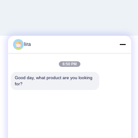
lira
Schnellkontakt
6:50 PM
Telefon
Good day, what product are you looking 
for?
86-510-86385783
E-Mail
sales@gabion.cn
Anschrift
No.102, Yungu-Straße, Zhutang-Stadt,
Jiangyin-Stadt, Jiangsu-Provinz, China