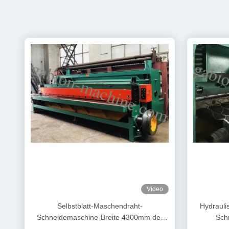
Video
Selbstblatt-Maschendraht-
Hydrauli
Schneidemaschine-Breite 4300mm der
Sch
filetarbeits-7.5kw