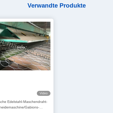
Verwandte Produkte
Video
sche Edelstahl-Maschendraht-
neidemaschine/Gabions-
Fertigungsstraße