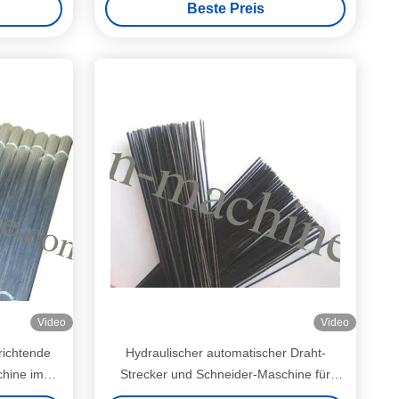
Beste Preis
glebige
Video
Video
richtende
Hydraulischer automatischer Draht-
chine im
Strecker und Schneider-Maschine für
PVCstahldraht 380V