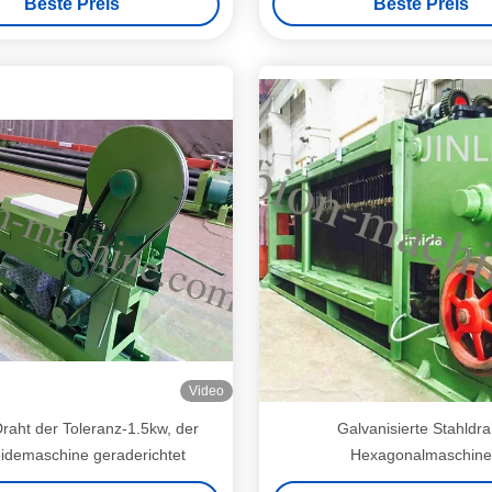
Beste Preis
Beste Preis
ür die Herstellung von schweren
Drahtnetzen
Video
raht der Toleranz-1.5kw, der
Galvanisierte Stahldra
idemaschine geraderichtet
Hexagonalmaschine
Betriebstemperaturbereich -10