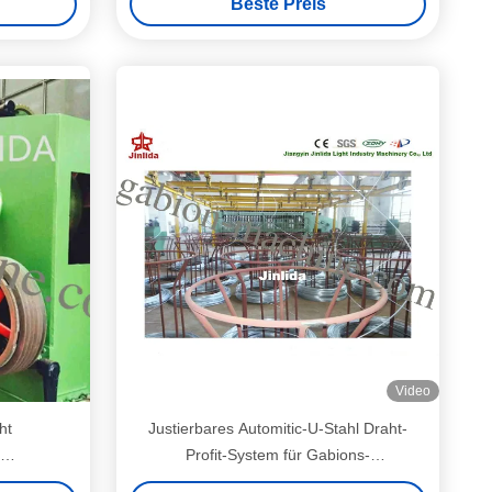
Beste Preis
Video
ht
Justierbares Automitic-U-Stahl Draht-
Profit-System für Gabions-
°C bis 50°C
Fertigungsstraße