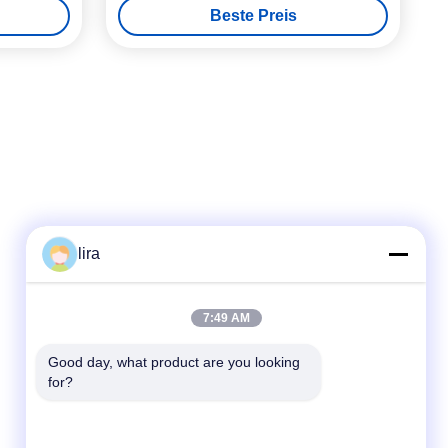
Beste Preis
lira
Schnellkontakt
7:49 AM
Telefon
Good day, what product are you looking 
for?
86-510-86385783
E-Mail
sales@gabion.cn