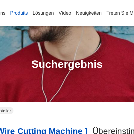
Uns
Produits
Lösungen
Video
Neuigkeiten
Treten Sie M
Suchergebnis
teller
ire Cutting Machine ]
Übereinst