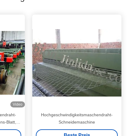
Video
endraht-
Hochgeschwindigkeitsmaschendraht-
s-Blatt,
Schneidemaschine
esser
Beste Preis