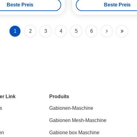
Beste Preis
Beste Preis
1
2
3
4
5
6
er Link
Produits
s
Gabionen-Maschine
Gabionen Mesh-Maschine
en
Gabione box Maschine