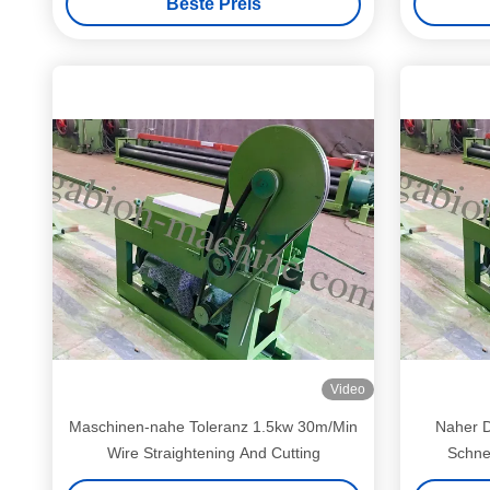
Beste Preis
geeignet f
Video
Maschinen-nahe Toleranz 1.5kw 30m/Min
Naher D
Wire Straightening And Cutting
Schne