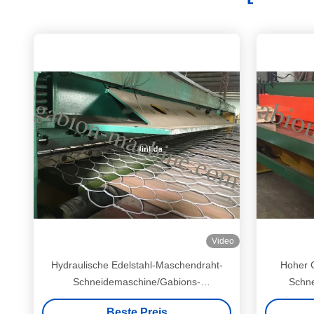
Video
Hydraulische Edelstahl-Maschendraht-
Hoher 
Schneidemaschine/Gabions-
Schn
Fertigungsstraße
quetsc
Beste Preis