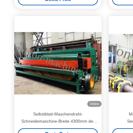
Video
Selbstblatt-Maschendraht-
M
Schneidemaschine-Breite 4300mm der
Se
filetarbeits-7.5kw
Geschw