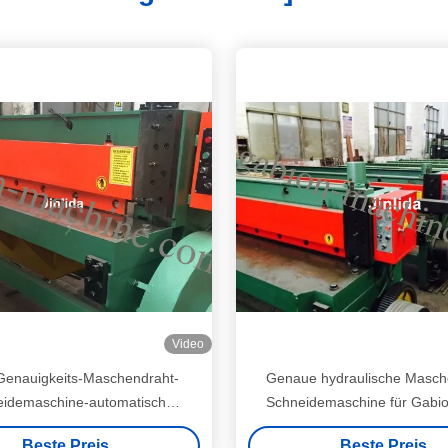
Video
Genauigkeits-Maschendraht-
Genaue hydraulische Masch
eidemaschine-automatisch
Schneidemaschine für Gabion
hverbundener Maschendraht
5.0mm maximaler Durchm
Beste Preis
Beste Preis