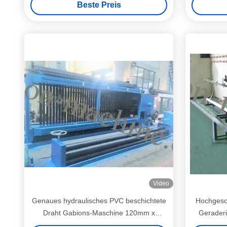
Beste Preis
Video
Genaues hydraulisches PVC beschichtete
Hochgesch
Draht Gabions-Maschine 120mm x
Gerader
150mm Mesh Size