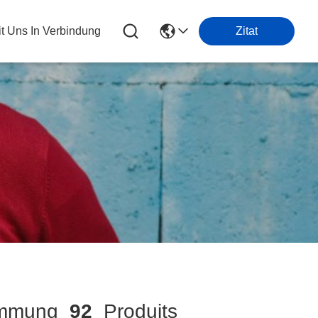
it Uns In Verbindung
Zitat
immung
92
Produits