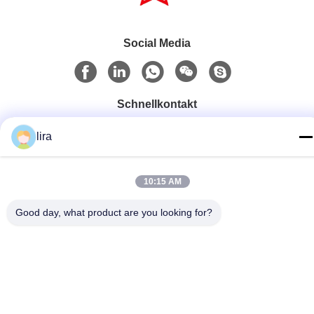
Social Media
Schnellkontakt
Telefon
lira
86-510-86385783
E-Mail
10:15 AM
sales@gabion.cn
Good day, what product are you looking for?
Anschrift
No.102, Yungu-Straße, Zhutang-Stadt, Jiangyin-Stadt,
Jiangsu-Provinz, China
Privacy policy
|
Sitemap