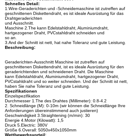
Schnelles Detail:
1.Wire-Geraderichten und -Schneidemaschine ist zutreffen auf
geschnittenen Diskettendraht, es ist ideale Ausrüstung für das
Drahtgeraderichten
und Ausschnitt.
Maschine 2.The kann Edelstahldraht, Aluminiumdraht,
hartgezogener Draht, PVCstahldraht schneiden und
so an.
3.And der Schnitt ist nett, hat nahe Toleranz und gute Leistung.
Beschreibung:
Geraderichten-Ausschnitt Maschine ist zutreffen auf
geschnittenen Diskettendraht, ist es ideale Ausrüstung für den
geraderichtenden und schneidenen Draht. Die Maschine
kann Edelstahldraht, Aluminiumdraht, hartgezogener Draht,
PVCstahldraht und so weiter schneiden. Und der Schnitt ist nett,
haben Sie nahe Toleranz und gute Leistung.
Spezifikationen
Einzelspezifikation
Durchmesser 1.The des Drahtes (Millimeter): 0.8-4.2
2. Schneidlänge (M): 0-10m (wir können die Schneidlänge Ihre
Anforderungen übereinstimmend auch justieren)
Geschwindigkeit 3.Straightening (m/min): 30
Energie 4.Motor (Kilowatt): 1,5
Druck 5.Electric: 380V
Größe 6.Overall: 5050x450x1050mm
Wettbewerbsvorteil: