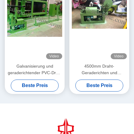
Video
Video
Galvanisierung und
4500mm Draht-
geraderichtender PVC-Draht
Geraderichten und
und Schneidemaschine für
Schneidemaschine 1.6mm -
Beste Preis
Beste Preis
4000mm Breite
5.0mm Draht-Durchmesser