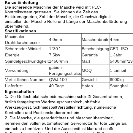
Kurze Einleitung
Die scherende Maschine der Masche wird mit PLC-
Kontrollsystem gesteuert. Sie können die Zeit des
Elektromagneten, Zahl der Masche, die Geschwindigkeit
einstellen der Masche Rolle und Länge der Maschenbeförderung
übermittelnd.
Spezifikationen
Maximaler
4.0mm
Maschenbreite
4.5m
Drahtdurchmesser
Scherender Winkel
1°30 '
Bescheinigung
CER, ISO
Energie
7.5kw
Garantie
1 Jahr
Spindelgeschwindigkeit
1460r/min
Maß
5400mm*1
gabion
Verwendung
MOQ
1 Einheit
Fertigungsstraße
Vorbildliches Number
QWJ-100
Gewicht
6000kg
Lieferfrist
40 Tage
Hafen
Shanghai
Eigenschaften
1.
Die Geflechtblattschneidemaschine schließt Gesamtrahmen,
örtlich festgelegtes Werkzeugschutzblech, shiftable
Werkzeugrest, SchneidspaltVerstelleinrichtung, numerische
Kontrollen und Positionskodierer mit ein.
2.
Die Masche, die geraderichtet und Maschenübermittelt,
nehmen den vollen automatischen Servomotor für tote Länge an,
einfach zu benützen. Und der Ausschnitt ist klar und schön.