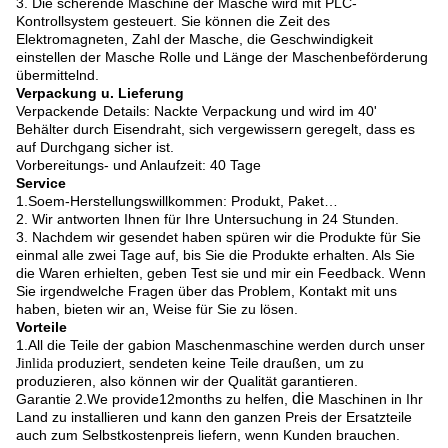
3.
Die scherende Maschine der Masche wird mit PLC-
Kontrollsystem gesteuert. Sie können die Zeit des
Elektromagneten, Zahl der Masche, die Geschwindigkeit
einstellen der Masche Rolle und Länge der Maschenbeförderung
übermittelnd.
Verpackung u. Lieferung
Verpackende Details: Nackte Verpackung und wird im 40'
Behälter durch Eisendraht, sich vergewissern geregelt, dass es
auf Durchgang sicher ist.
Vorbereitungs- und Anlaufzeit: 40 Tage
Service
1.
Soem-Herstellungswillkommen: Produkt, Paket…
2. Wir antworten Ihnen für Ihre Untersuchung in 24 Stunden.
3. Nachdem wir gesendet haben spüren wir die Produkte für Sie
einmal alle zwei Tage auf, bis Sie die Produkte erhalten. Als Sie
die Waren erhielten, geben Test sie und mir ein Feedback. Wenn
Sie irgendwelche Fragen über das Problem, Kontakt mit uns
haben, bieten wir an, Weise für Sie zu lösen.
Vorteile
1.All die Teile der gabion Maschenmaschine werden durch unser
produziert, sendeten keine Teile draußen, um zu
Jinlida
produzieren, also können wir der Qualität garantieren.
die
Garantie 2.We provide12months zu helfen,
Maschinen in Ihr
Land zu installieren und kann den ganzen Preis der Ersatzteile
auch zum Selbstkostenpreis liefern, wenn Kunden brauchen.