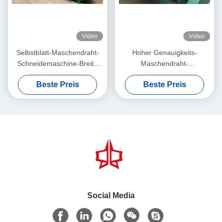
Video
Video
Selbstblatt-Maschendraht-
Hoher Genauigkeits-
Schneidemaschine-Breite
Maschendraht-
4300mm der filetarbeits-
Schneidemaschine-
Beste Preis
Beste Preis
7.5kw
automatisch
quetschverbundener
Maschendraht
Social Media