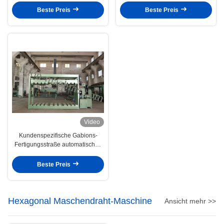
7.5kw 6t
wickelt
Beste Preis
Beste Preis
Video
Kundenspezifische Gabions-
Fertigungsstraße automatisches
Gabion, das Hydraulikanschluss-
Maschine fängt
Beste Preis
Hexagonal Maschendraht-Maschine
Ansicht mehr >>