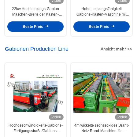
Video
Video
22kw Hochleistungs-Gabion
Hohe Leistungsfähigkeit
Maschen-Breite der Kasten-
Gabions-Kasten-Maschine mit
Sechseckdrahtgeflecht-
Torsion PLC Steuerungs-fünf
Maschinen-4300mm
Beste Preis
Beste Preis
Gabionen Production Line
Ansicht mehr >>
Video
Video
Hochgeschwindigkeits-Gabions-
4m wickelte sechseckiges Draht-
Fertigungsstraße/Gabions-
Netz Rand-Maschine für
Maschen-Schneidemaschine
Gabions-Rand ein, der 4.7kw