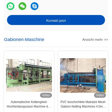
Kontakt jetzt
Gabionen-Maschine
Ansicht mehr >>
Video
Video
Automatischer Kettenglied-
PVC beschichtete Matratze Mesh
Hochleistungszaun Machine des
Gabion Netting Machines 4.0mm
End80x100mm
Draht-88*120mm Gabion