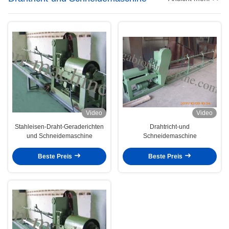
Video
Video
Stahleisen-Draht-Geraderichten
Drahtricht-und
und Schneidemaschine
Schneidemaschine
Beste Preis
Beste Preis