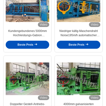
Video
Video
Kundengebundenes 5000mm
Niedriger käfig-Maschendraht
Hochleistungs-Gabion
Noise195m/h automatischer
Drahtgeflecht Maschinen-
Gabion Maschinen-84*110mm
112*127mm für Tiefbau
Stein
Beste Preis
Beste Preis
Video
Video
Doppelter Gestell-Antriebs-
4000mm galvanisierten