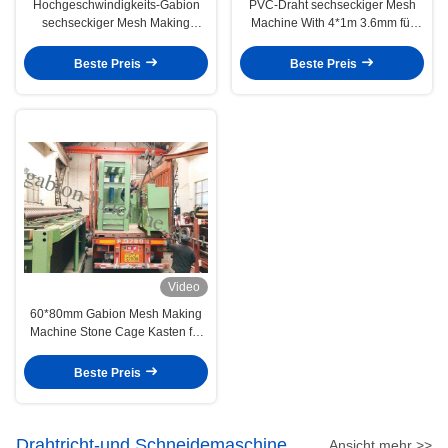
Hochgeschwindigkeits-Gabion
PVC-Draht sechseckiger Mesh
sechseckiger Mesh Making
Machine With 4*1m 3.6mm für
Machine Automatic 100*120mm
Gabions-Matratze
Beste Preis
Beste Preis
Video
60*80mm Gabion Mesh Making
Machine Stone Cage Kasten für
stützen Bank
Beste Preis
Drahtricht-und Schneidemaschine
Ansicht mehr >>