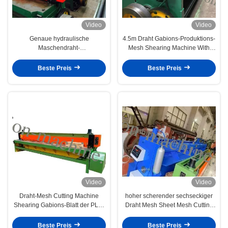
Video
Video
Genaue hydraulische
4.5m Draht Gabions-Produktions-
Maschendraht-
Mesh Shearing Machine With
Schneidemaschine für Gabions-
High-Genauigkeit
Blatt, 5.0mm maximaler
Beste Preis
Beste Preis
Durchmesser
Video
Video
Draht-Mesh Cutting Machine
hoher scherender sechseckiger
Shearing Gabions-Blatt der PLC-
Draht Mesh Sheet Mesh Cutting
Steuerhohen Genauigkeits-4.5m
Machines 4m der Genauigkeits-
7.5kw
Beste Preis
Beste Preis