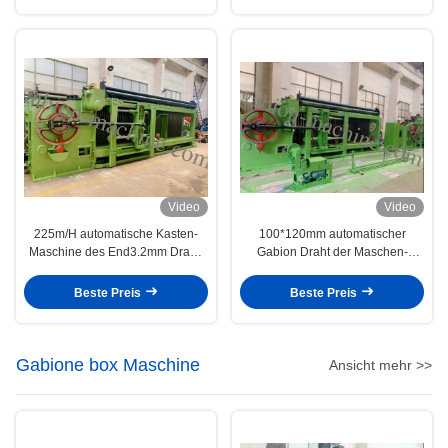
Video
Video
225m/H automatische Kasten-
100*120mm automatischer
Maschine des End3.2mm Draht-
Gabion Draht der Maschen-
110*130mm Gabion
Maschinen-3.2mm für Gabions-
Kasten, Matratze
Beste Preis
Beste Preis
Gabione box Maschine
Ansicht mehr >>