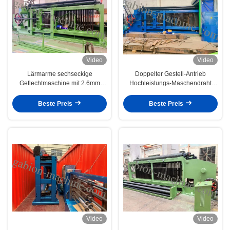
Video
Video
Lärmarme sechseckige
Doppelter Gestell-Antrieb
Geflechtmaschine mit 2.6mm
Hochleistungs-Maschendraht
heißem galvanisiertem Draht für
Gabions-Maschinen-84*110mm
Abhang
für Straße
Beste Preis
Beste Preis
Video
Video