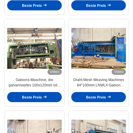
Beste Preis
Beste Preis
Video
Video
Gabions-Maschine, die
Draht-Mesh Weaving Machines
galvanisiertes 100x120mm oder
84*100mm LNWL4 Gabion
PVC macht, beschichtete
sechseckige Masche für Rockfall-
sechseckigen Maschendraht
Schutz
Beste Preis
Beste Preis