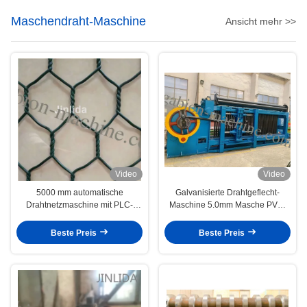
Maschendraht-Maschine
Ansicht mehr >>
Video
Video
5000 mm automatische
Galvanisierte Drahtgeflecht-
Drahtnetzmaschine mit PLC-
Maschine 5.0mm Masche PVC-
Steuerung
Draht-100x120mm Gabion für
Bau
Beste Preis
Beste Preis