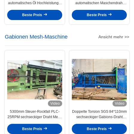
automatisches Öl Hochleistungs-
automatischen Maschendraht
Gabion bearbeiten 120x150mm
Gabions-Maschinen-80*100mm
Masche für Straße und Brücke
für Steinkäfig
Beste Preis
Beste Preis
maschinell
Gabionen Mesh-Maschine
Ansicht mehr >>
Video
Video
5300mm Steuer-Rockfall PLC-
Doppelte Torsion SGS 84*110mm
25RPM sechseckiger Draht Mesh
sechseckiger Gabions-Draht
Machine
Mesh Machine
Beste Preis
Beste Preis