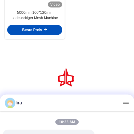
Video
5000mm 100*120mm
sechseckiger Mesh Machine
Galvanized Gabion Sea
Verteidigungs-Korb
Beste Preis
Social Media
lira
10:23 AM
Schnellkontakt