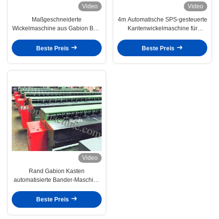
Video
Video
Maßgeschneiderte
4m Automatische SPS-gesteuerte
Wickelmaschine aus Gabion Box,
Kantenwickelmaschine für
2mm - 4mm Drahtdurchmesser
sechseckigen Drahtzaun
Beste Preis
Beste Preis
Video
Rand Gabion Kasten
automatisierte Bander-Maschine
mit 4.0mm Drahtdurchmesser
Beste Preis