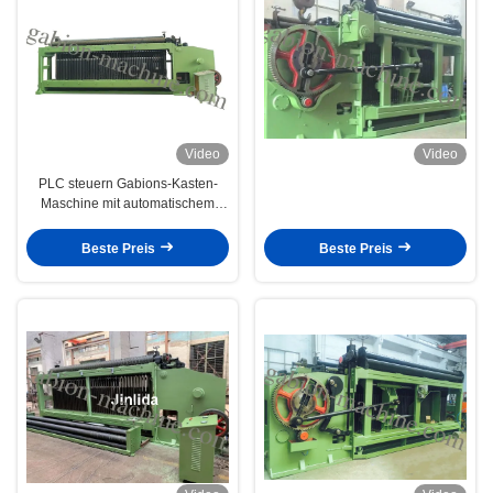
Video
Video
PLC steuern Gabions-Kasten-
Maschine mit automatischem
Draht-Durchmesser des
Endsystem-/2.5mm.
Beste Preis
Beste Preis