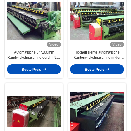
Video
Video
Automatische 84*100mm
Hocheffiziente automatische
Randwickelmaschine durch PLC-
Kantenwickelmaschine in der
Steuerung für 4m Gabion-
Gabionenproduktionslinie
Drahtnetz
Beste Preis
Beste Preis