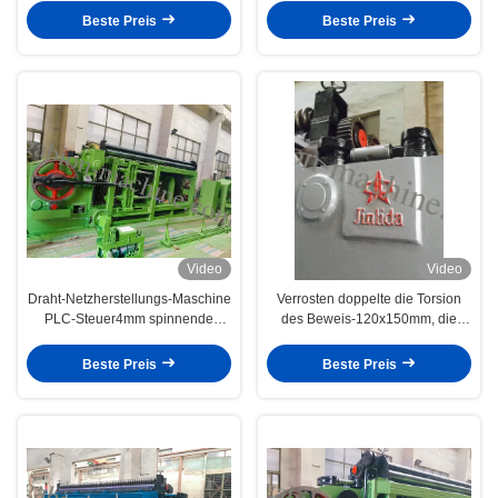
Gabion
Beste Preis
Beste Preis
Video
Video
Draht-Netzherstellungs-Maschine
Verrosten doppelte die Torsion
PLC-Steuer4mm spinnende
des Beweis-120x150mm, die
galvanisierte
Maschendraht-Maschine fängt
Beste Preis
Beste Preis