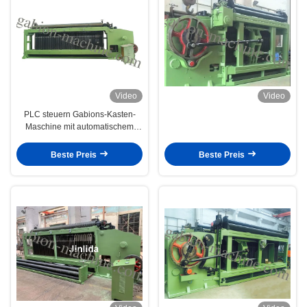
Video
Video
PLC steuern Gabions-Kasten-
Maschine mit automatischem
Draht-Durchmesser des
Endsystem-/2.5mm.
Beste Preis
Beste Preis