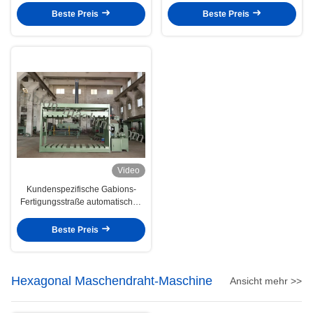
7.5kw 6t
wickelt
Beste Preis
Beste Preis
Video
Kundenspezifische Gabions-
Fertigungsstraße automatisches
Gabion, das Hydraulikanschluss-
Maschine fängt
Beste Preis
Hexagonal Maschendraht-Maschine
Ansicht mehr >>