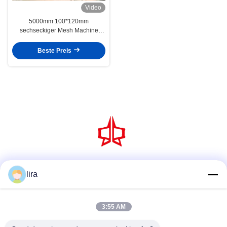
Video
5000mm 100*120mm
sechseckiger Mesh Machine
Galvanized Gabion Sea
Verteidigungs-Korb
Beste Preis
Social Media
lira
3:55 AM
Schnellkontakt