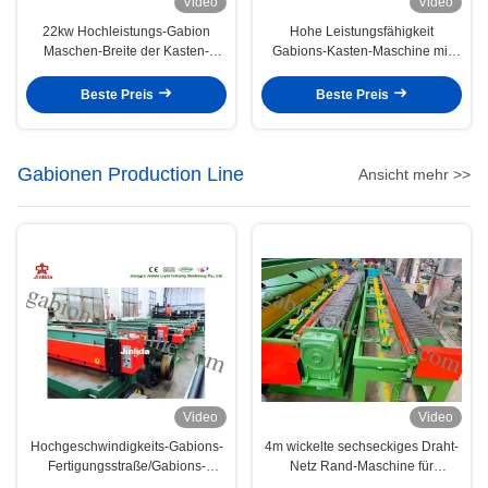
Video
Video
22kw Hochleistungs-Gabion
Hohe Leistungsfähigkeit
Maschen-Breite der Kasten-
Gabions-Kasten-Maschine mit
Sechseckdrahtgeflecht-
Torsion PLC Steuerungs-fünf
Maschinen-4300mm
Beste Preis
Beste Preis
Gabionen Production Line
Ansicht mehr >>
Video
Video
Hochgeschwindigkeits-Gabions-
4m wickelte sechseckiges Draht-
Fertigungsstraße/Gabions-
Netz Rand-Maschine für
Maschen-Schneidemaschine
Gabions-Rand ein, der 4.7kw