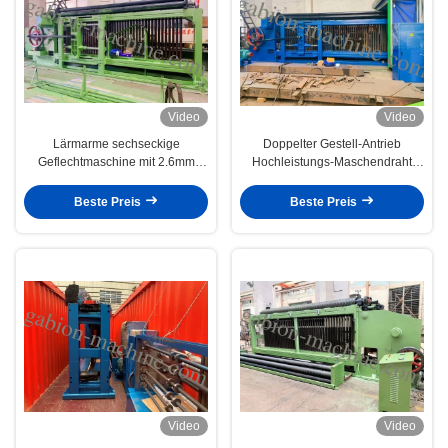
Video
Video
Lärmarme sechseckige
Doppelter Gestell-Antrieb
Geflechtmaschine mit 2.6mm
Hochleistungs-Maschendraht
heißem galvanisiertem Draht für
Gabions-Maschinen-84*110mm
Abhang
für Straße
Beste Preis
Beste Preis
Video
Video