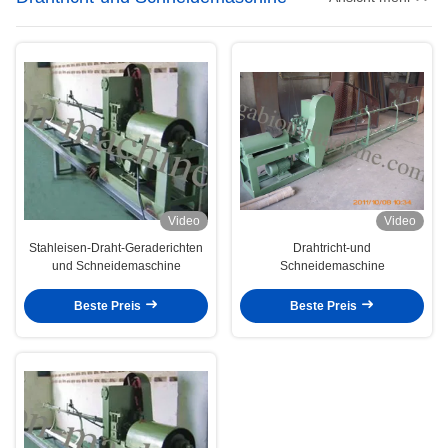
Video
Video
Stahleisen-Draht-Geraderichten
Drahtricht-und
und Schneidemaschine
Schneidemaschine
Beste Preis
Beste Preis