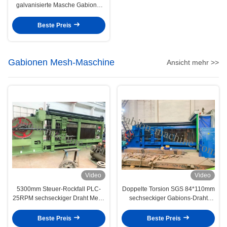
galvanisierte Masche Gabions-
Maschine des Draht-4*1m für
Halter-Wand
Beste Preis
Gabionen Mesh-Maschine
Ansicht mehr >>
Video
Video
5300mm Steuer-Rockfall PLC-
Doppelte Torsion SGS 84*110mm
25RPM sechseckiger Draht Mesh
sechseckiger Gabions-Draht
Machine
Mesh Machine
Beste Preis
Beste Preis