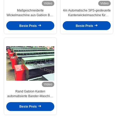
Video
Video
Maßgeschneiderte
4m Automatische SPS-gesteuerte
Wickelmaschine aus Gabion Box,
Kantenwickelmaschine für
2mm - 4mm Drahtdurchmesser
sechseckigen Drahtzaun
Beste Preis
Beste Preis
Video
Rand Gabion Kasten
automatisierte Bander-Maschine
mit 4.0mm Drahtdurchmesser
Beste Preis