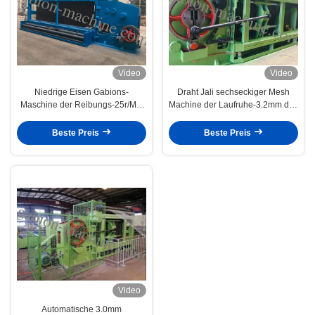
Video
Video
Niedrige Eisen Gabions-
Draht Jali sechseckiger Mesh
Maschine der Reibungs-25r/Min
Machine der Laufruhe-3.2mm des
80X100mm für Bau
Durchmesser-195m/H
Beste Preis
Beste Preis
Video
Automatische 3.0mm