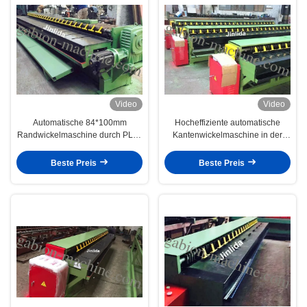
Video
Video
Automatische 84*100mm
Hocheffiziente automatische
Randwickelmaschine durch PLC-
Kantenwickelmaschine in der
Steuerung für 4m Gabion-
Gabionenproduktionslinie
Drahtnetz
Beste Preis
Beste Preis