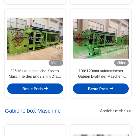
Video
Video
225m/H automatische Kasten-
100*120mm automatischer
Maschine des End3.2mm Draht-
Gabion Draht der Maschen-
110*130mm Gabion
Maschinen-3.2mm für Gabions-
Kasten, Matratze
Beste Preis
Beste Preis
Gabione box Maschine
Ansicht mehr >>