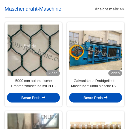
Maschendraht-Maschine
Ansicht mehr >>
Video
Video
5000 mm automatische
Galvanisierte Drahtgeflecht-
Drahtnetzmaschine mit PLC-
Maschine 5.0mm Masche PVC-
Steuerung
Draht-100x120mm Gabion für
Bau
Beste Preis
Beste Preis