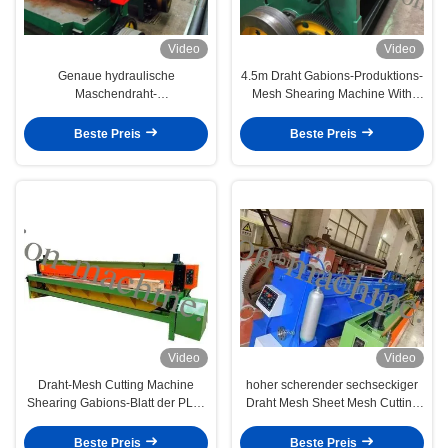
Video
Video
Genaue hydraulische
4.5m Draht Gabions-Produktions-
Maschendraht-
Mesh Shearing Machine With
Schneidemaschine für Gabions-
High-Genauigkeit
Blatt, 5.0mm maximaler
Beste Preis
Beste Preis
Durchmesser
Video
Video
Draht-Mesh Cutting Machine
hoher scherender sechseckiger
Shearing Gabions-Blatt der PLC-
Draht Mesh Sheet Mesh Cutting
Steuerhohen Genauigkeits-4.5m
Machines 4m der Genauigkeits-
7.5kw
Beste Preis
Beste Preis