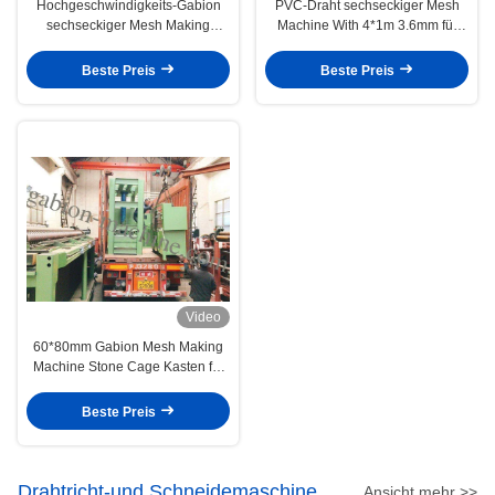
Hochgeschwindigkeits-Gabion
PVC-Draht sechseckiger Mesh
sechseckiger Mesh Making
Machine With 4*1m 3.6mm für
Machine Automatic 100*120mm
Gabions-Matratze
Beste Preis
Beste Preis
Video
60*80mm Gabion Mesh Making
Machine Stone Cage Kasten für
stützen Bank
Beste Preis
Drahtricht-und Schneidemaschine
Ansicht mehr >>