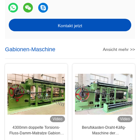
Kontakt jetzt
Gabionen-Maschine
Ansicht mehr >>
Video
Video
4300mm doppelte Torsions-
Berufskasten-Draht-Käfig-
Fluss-Damm-Matratze Gabions-
Maschine der
Maschine
korrosionsbeständigkeits-2.6mm