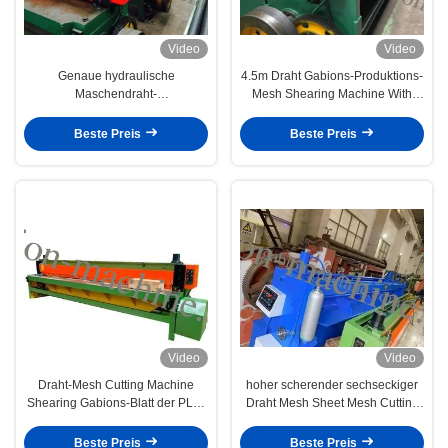
Video
Video
Genaue hydraulische
4.5m Draht Gabions-Produktions-
Maschendraht-
Mesh Shearing Machine With
Schneidemaschine für Gabions-
High-Genauigkeit
Blatt, 5.0mm maximaler
Beste Preis
Beste Preis
Durchmesser
Video
Video
Draht-Mesh Cutting Machine
hoher scherender sechseckiger
Shearing Gabions-Blatt der PLC-
Draht Mesh Sheet Mesh Cutting
Steuerhohen Genauigkeits-4.5m
Machines 4m der Genauigkeits-
7.5kw
Beste Preis
Beste Preis