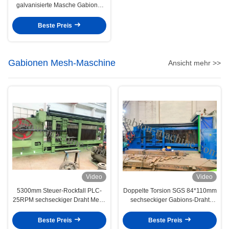
galvanisierte Masche Gabions-
Maschine des Draht-4*1m für
Halter-Wand
Beste Preis
Gabionen Mesh-Maschine
Ansicht mehr >>
Video
Video
5300mm Steuer-Rockfall PLC-
Doppelte Torsion SGS 84*110mm
25RPM sechseckiger Draht Mesh
sechseckiger Gabions-Draht
Machine
Mesh Machine
Beste Preis
Beste Preis