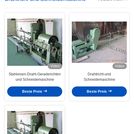
Video
Video
Stahleisen-Draht-Geraderichten
Drahtricht-und
und Schneidemaschine
Schneidemaschine
Beste Preis
Beste Preis