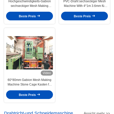
Hochgeschwindigkeits-Gabion
PVC-Draht sechseckiger Mesh
sechseckiger Mesh Making
Machine With 4*1m 3.6mm für
Machine Automatic 100*120mm
Gabions-Matratze
Beste Preis
Beste Preis
Video
60*80mm Gabion Mesh Making
Machine Stone Cage Kasten für
stützen Bank
Beste Preis
Drahtricht-und Schneidemaschine
Ansicht mehr >>