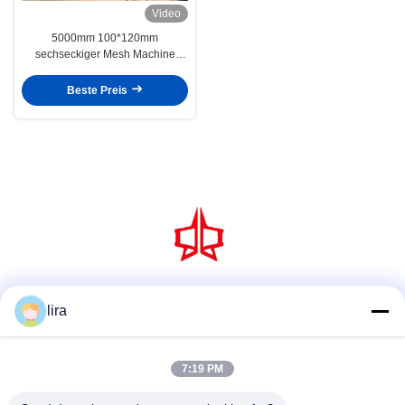
Video
5000mm 100*120mm
sechseckiger Mesh Machine
Galvanized Gabion Sea
Verteidigungs-Korb
Beste Preis
Social Media
lira
7:19 PM
Schnellkontakt