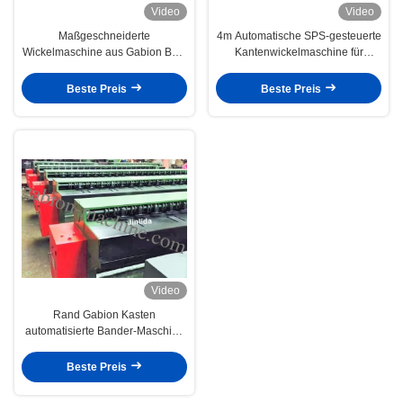
Video
Video
Maßgeschneiderte
4m Automatische SPS-gesteuerte
Wickelmaschine aus Gabion Box,
Kantenwickelmaschine für
2mm - 4mm Drahtdurchmesser
sechseckigen Drahtzaun
Beste Preis
Beste Preis
Video
Rand Gabion Kasten
automatisierte Bander-Maschine
mit 4.0mm Drahtdurchmesser
Beste Preis