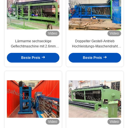
Video
Video
Lärmarme sechseckige
Doppelter Gestell-Antrieb
Geflechtmaschine mit 2.6mm
Hochleistungs-Maschendraht
heißem galvanisiertem Draht für
Gabions-Maschinen-84*110mm
Abhang
für Straße
Beste Preis
Beste Preis
Video
Video