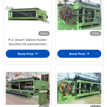
Video
Video
PLC steuern Gabions-Kasten-
Maschine mit automatischem
Draht-Durchmesser des
Endsystem-/2.5mm.
Beste Preis
Beste Preis