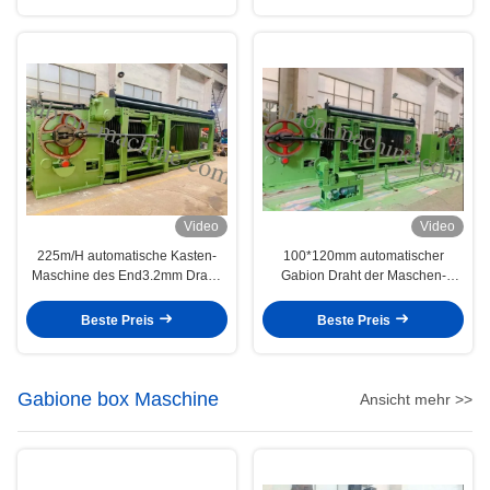
Video
Video
225m/H automatische Kasten-
100*120mm automatischer
Maschine des End3.2mm Draht-
Gabion Draht der Maschen-
110*130mm Gabion
Maschinen-3.2mm für Gabions-
Kasten, Matratze
Beste Preis
Beste Preis
Gabione box Maschine
Ansicht mehr >>