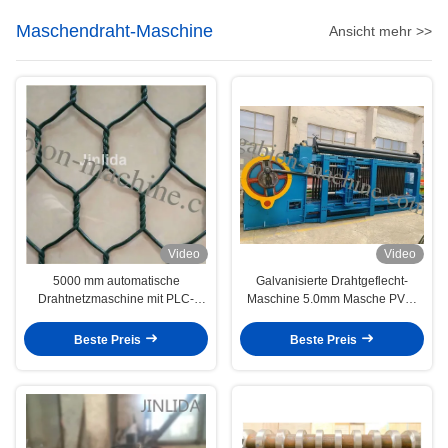
Maschendraht-Maschine
Ansicht mehr >>
Video
Video
5000 mm automatische
Galvanisierte Drahtgeflecht-
Drahtnetzmaschine mit PLC-
Maschine 5.0mm Masche PVC-
Steuerung
Draht-100x120mm Gabion für
Bau
Beste Preis
Beste Preis