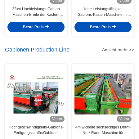
Video
Video
22kw Hochleistungs-Gabion
Hohe Leistungsfähigkeit
Maschen-Breite der Kasten-
Gabions-Kasten-Maschine mit
Sechseckdrahtgeflecht-
Torsion PLC Steuerungs-fünf
Maschinen-4300mm
Beste Preis
Beste Preis
Gabionen Production Line
Ansicht mehr >>
Video
Video
Hochgeschwindigkeits-Gabions-
4m wickelte sechseckiges Draht-
Fertigungsstraße/Gabions-
Netz Rand-Maschine für
Maschen-Schneidemaschine
Gabions-Rand ein, der 4.7kw