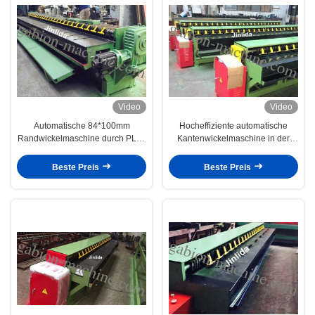
Video
Video
Automatische 84*100mm
Hocheffiziente automatische
Randwickelmaschine durch PLC-
Kantenwickelmaschine in der
Steuerung für 4m Gabion-
Gabionenproduktionslinie
Drahtnetz
Beste Preis
Beste Preis