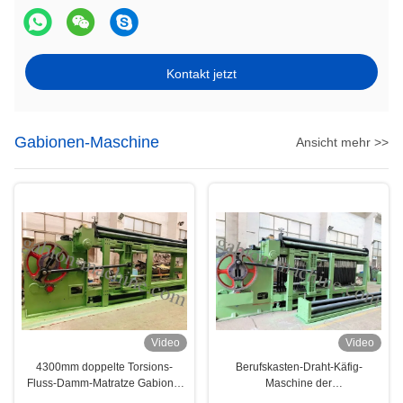
Kontakt jetzt
Gabionen-Maschine
Ansicht mehr >>
Video
Video
4300mm doppelte Torsions-
Berufskasten-Draht-Käfig-
Fluss-Damm-Matratze Gabions-
Maschine der
Maschine
korrosionsbeständigkeits-2.6mm