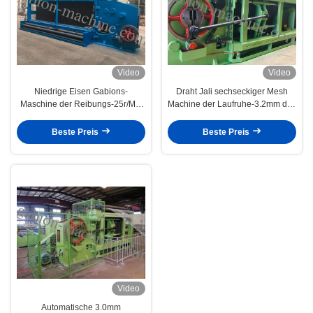
Video
Video
Niedrige Eisen Gabions-
Draht Jali sechseckiger Mesh
Maschine der Reibungs-25r/Min
Machine der Laufruhe-3.2mm des
80X100mm für Bau
Durchmesser-195m/H
Beste Preis
Beste Preis
Video
Automatische 3.0mm