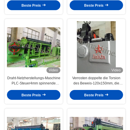
Gabion
Beste Preis
Beste Preis
Video
Video
Draht-Netzherstellungs-Maschine
Verrosten doppelte die Torsion
PLC-Steuer4mm spinnende
des Beweis-120x150mm, die
galvanisierte
Maschendraht-Maschine fängt
Beste Preis
Beste Preis