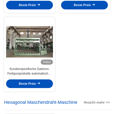
7.5kw 6t
wickelt
Beste Preis
Beste Preis
Video
Kundenspezifische Gabions-
Fertigungsstraße automatisches
Gabion, das Hydraulikanschluss-
Maschine fängt
Beste Preis
Hexagonal Maschendraht-Maschine
Ansicht mehr >>